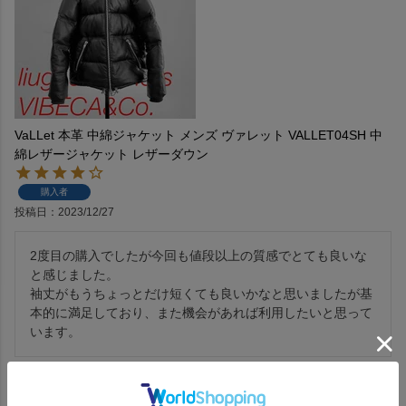
VaLLet 本革 中綿ジャケット メンズ ヴァレット VALLET04SH 中
綿レザージャケット レザーダウン
購入者
投稿日
2023/12/27
2度目の購入でしたが今回も値段以上の質感でとても良いな
と感じました。

袖丈がもうちょっとだけ短くても良いかなと思いましたが基
本的に満足しており、また機会があれば利用したいと思って
います。
1
件中
1
-
1
件表示