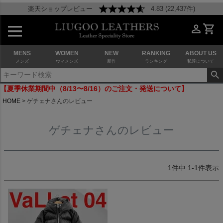
楽天ショップレビュー
4.83 (22,437件)
MENS
WOMEN
NEW
RANKING
ABOUT US
メンズ
ウィメンズ
新作
ランキング
私達について
【夏季休業期間中（8/13〜8/16）のご注文・発送について】
HOME
ゲチェナさんのレビュー
ゲチェナさんのレビュー
1
件中
1
-
1
件表示