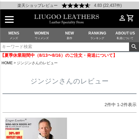
楽天ショップレビュー
4.83 (22,437件)
MENS
WOMEN
NEW
RANKING
ABOUT US
メンズ
ウィメンズ
新作
ランキング
私達について
【夏季休業期間中（8/13〜8/16）のご注文・発送について】
HOME
ジンジンさんのレビュー
ジンジンさんのレビュー
2
件中
1
-
2
件表示