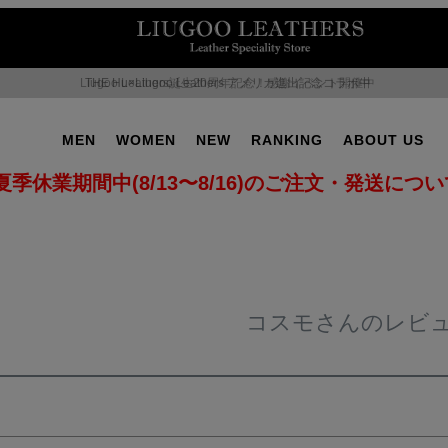
THE Hu×Liugoo Leathers アメリカ進出記念コラボ中
MEN
WOMEN
NEW
RANKING
ABOUT US
夏季休業期間中(8/13〜8/16)のご注文・発送につ
コスモさんのレビ
OT No.2
SUPPORT ▶
CAMPAIGN ▶
ILITARY ▶
LEATHER COAT ▶
SPECIAL COLLECTIO