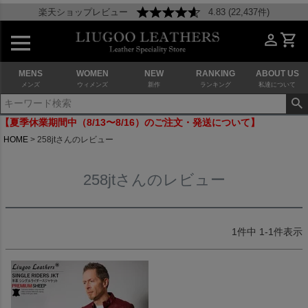
楽天ショップレビュー
4.83 (22,437件)
MENS
WOMEN
NEW
RANKING
ABOUT US
メンズ
ウィメンズ
新作
ランキング
私達について
【夏季休業期間中（8/13〜8/16）のご注文・発送について】
HOME
258jtさんのレビュー
258jtさんのレビュー
1
件中
1
-
1
件表示