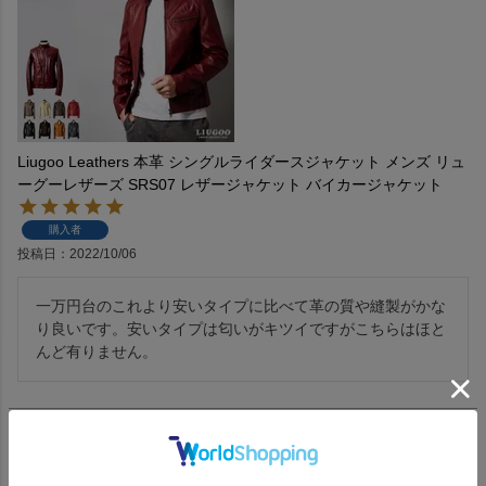
Liugoo Leathers 本革 シングルライダースジャケット メンズ リュ
ーグーレザーズ SRS07 レザージャケット バイカージャケット
購入者
投稿日
2022/10/06
一万円台のこれより安いタイプに比べて革の質や縫製がかな
り良いです。安いタイプは匂いがキツイですがこちらはほと
んど有りません。
1
件中
1
-
1
件表示