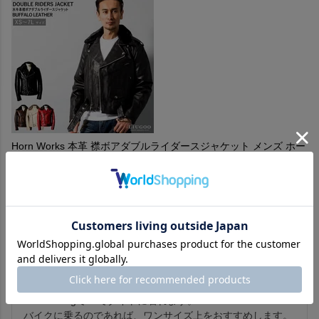
Horn Works 本革 襟ボアダブルライダースジャケット メンズ ホー
ンワークス 4768 レザージャケット ワンスター バイカー
購入者
投稿日
2019/12/19
今回で3着目になります。

品質がいいのはわかっていましたが、2日で届いたのにはビ
ックリです。

タイトに着たかったので、サイズはばっちりです(^^)

176cm66kgでLLでタイトに着れます。

バイクに乗るのであれば、ワンサイズ上をおすすめします。