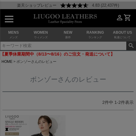
楽天ショップレビュー
4.83 (22,437件)
MENS
WOMEN
NEW
RANKING
ABOUT US
メンズ
ウィメンズ
新作
ランキング
私達について
【夏季休業期間中（8/13〜8/16）のご注文・発送について】
HOME
ボンゾーさんのレビュー
ボンゾーさんのレビュー
2
件中
1
-
2
件表示