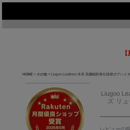
【
HOME
その他
Liugoo Leathers 本革 高機能防寒仕様襟
Liugo
ズ リ
今季イチオシ
HOT No.1
H
ABOUT US ▶
SERVICE ▶
レビューの
MOTORCYCLE ▶
RUGGED CASUAL ▶
M