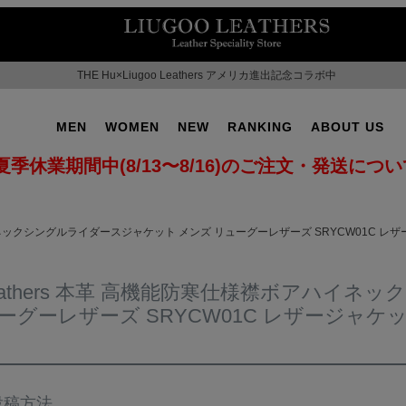
THE Hu×Liugoo Leathers アメリカ進出記念コラボ中
MEN
WOMEN
NEW
RANKING
ABOUT US
夏季休業期間中(8/13〜8/16)のご注文・発送につ
ボアハイネックシングルライダースジャケット メンズ リューグーレザーズ SRYCW01C
o Leathers 本革 高機能防寒仕様襟ボアハ
ューグーレザーズ SRYCW01C レザージャ
OT No.2
SUPPORT ▶
CAMPAIGN ▶
投稿方法
ILITARY ▶
LEATHER COAT ▶
SPECIAL COLLECTIO