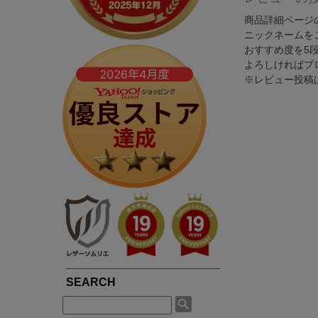
春夏専用ライダース
ブルゾン / ジャンパー
LIUGOOとは?
5つの安心サービス
TOWN WEAR ▶
MOTORCYCLE ▶
商品詳細ページ
ニックネームを
シングルライダース
ライダース
LIUGOOのミッション・ビジョン
永年品質保証制度
ライダース
シングルライダース
おすすめ度を5
ダブルライダース
パーカー / ジャージ
皮革衣料にこだわる理由
永年品質保証制度の
よろしければプ
ノーカラー
ダブルライダース
MCクラブベスト
Gジャン
※レビュー投稿
高品質・低価格を実現できている理由
3,980円以上で送料
パーカー / フード付き
レザーパンツ
レザーパンツ
スカジャン
品質・安全管理体制の構築
返品送料も無料！自
ブルゾン
LEATHER GOODS ▶
サスティナビリティ
SMART CASUAL ▶
平日14時まで当日出
レザーコート
レザーインテリア
テーラードジャケット
途上国生産を通じての社会貢献
レザーエプロン
ドレスシャツ / ベスト
著名人や大企業も認める品質の高さ
レザーベルト
楽天ショップレビュー4.83点の高評価