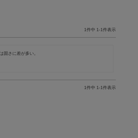
1
件中
1
-
1
件表示
は固さに差が多い。
1
件中
1
-
1
件表示