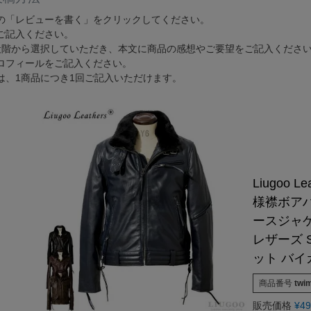
G-1 フライトジャケット
カーコート
ゴジラ－1.0神木隆之介さ
お買い物ガイド
レビュー投稿キャンペーン
DOWN / MOUTON ▶
GOODS ▶
の「レビューを書く」をクリックしてください。
SPECIAL COLLECTION ▶
ご記入ください。
A-2 フライトジャケット
ファラオコート
LIUGOO LEATHERS×VIBE
レザーケア/お手入れ方法
LINEお友だち特典
ゴジラ－1.0神木隆之介さんご
ダウンジャケット・コート
クッションカバー
段階から選択していただき、本文に商品の感想やご要望をご記入くださ
MA-1 フライトジャケット
ランチコート
RSSサカキハラ公認-ロッ
申請
カスタマイズできるお店のご案内
20周年記念クーポン配布中
LIUGOO LEATHERS×VIBECA C
ロフィールをご記入ください。
ムートンジャケット・コート
チェアパッド
M-65 フィールドジャケット
モッズコート
LIUGOO LEATHERS×56TA
は、1商品につき1回ご記入いただけます。
無料
サイズ選びサポート
OUTLET
ANA WINGSパイロット訓練生
ティッシュカバー
M-51 モッズコート
トレンチコート
LIUGOO tokyo×オトコフク
宅で試着
再入荷案内/受注生産
レビュー総数20万件突破！
LIUGOO LEATHERS×THE 
ムートンラグ
N-1 デッキジャケット
スタンドカラーコート
ドラマ-24JAPAN 主演衣
荷
24時間365日-AIチャットサポート
ご購入後アンケートキャンペーン
バッグ・ポーチ
B-3 フライトジャケット
Pコート
ANA WINGSパイロット
ウォレット
N-3B フライトジャケット
LIUGOO LEATHERS×T
DOWN / MOUTON ▶
レザーケア用品
Liugoo 
A-1 フライトジャケット
NEXT COMING SOON
様襟ボア
ースジャケ
レザーズ 
ット バ
商品番号
twi
販売価格
¥
49