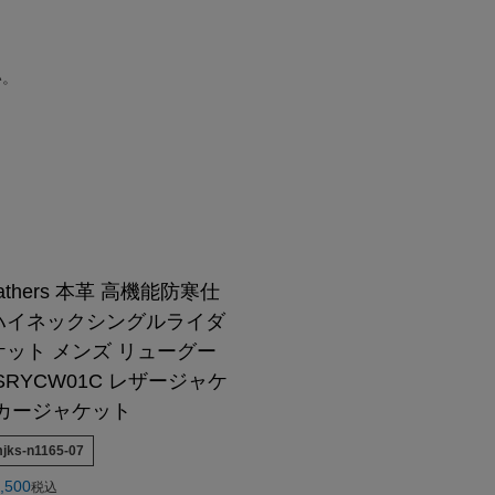
んご着用モデル
COLLABO
OEM/ODM-製造相談-
OUTLET・SALE ▶
LEATHER CARE ▶
CA Co.
MEDIA-映画/ドラマ/TV
卸販売のご案内
着用モデル
配布中のクーポン▶
OUTLET・SALE ▶
い。
クンロールライダー-
INSTAGRAM
衣装協力
o.
レビュー投稿キャンペーン▶
配布中のクーポン▶
TTOO STUDIO
LINE
メディア取材
ユニフォーム
レビュー投稿キャンペーン▶
お買い物ガイド
DX
STAFF BLOG
FAQ・お問い合わせ
Hu米国進出記念
5つの安心サービス
装採用モデル
お買い物ガイド
YOUTUBE
ABOUT US
訓練生ユニフォーム
5つの安心サービス
DEALER -取り扱い店-
会社概要
HE Hu米国進出記念
ABOUT US
会社概要
Leathers 本革 高機能防寒仕
会社概要
お知らせ
ハイネックシングルライダ
ット メンズ リューグー
SRYCW01C レザージャケ
イカージャケット
mjks-n1165-07
,500
税込