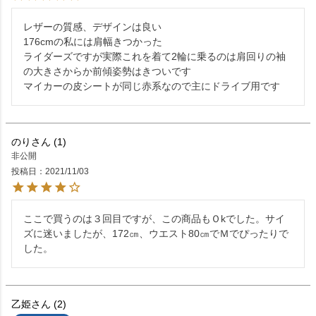
レザーの質感、デザインは良い

176cmの私には肩幅きつかった

ライダーズですが実際これを着て2輪に乗るのは肩回りの袖
の大きさからか前傾姿勢はきついです

マイカーの皮シートが同じ赤系なので主にドライブ用です
のり
1
非公開
投稿日
2021/11/03
ここで買うのは３回目ですが、この商品もＯkでした。サイ
ズに迷いましたが、172㎝、ウエスト80㎝でＭでぴったりで
した。
乙姫
2