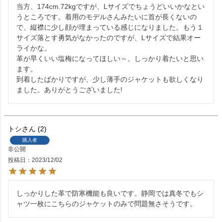
当方、174cm.72kgですが、Lサイズでちょうどいいかなとい
うところです。着用のモデルさんみたいに首が長くないの
で、縦襟に少し顔が埋まっている感じになりました。もう１
サイズ落とす勇気がなかったのですが、Lサイズで結果オー
ライかな。

革が早くいい塩梅になってほしい～。しっかり着たいと思い
ます。

到着したばかりですが、少し薄手のジャケットも欲しくなり
ました。ありがとうございました!
トシ
2
購入者
非公開
投稿日
2023/12/02
しっかりした革で防寒機能も良いです。静岡では真冬でもシ
ャツ一枚にこちらのジャケットのみで問題無さそうです。