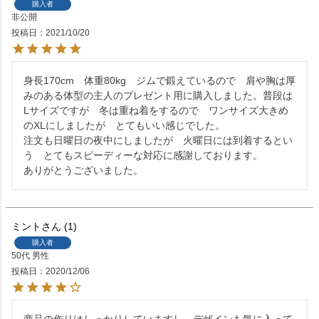
購入者
非公開
投稿日
2021/10/20
身長170cm　体重80kg　ジムで鍛えているので　肩や胸は厚
みのある体型の主人のプレゼント用に購入しました。普段は
Lサイズですが　冬は重ね着をするので　ワンサイズ大きめ
のXLにしましたが　とてもいい感じでした。

注文も日曜日の夜中にしましたが　火曜日には到着するとい
う　とてもスピーディーな対応に感謝しております。

ありがとうございました。
ミント
1
購入者
50代
男性
投稿日
2020/12/06