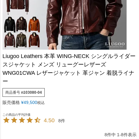
Liugoo Leathers 本革 WING-NECK シングルライダー
スジャケット メンズ リューグーレザーズ
WNG01CWA レザージャケット 革ジャン 着脱ライナ
ー
商品番号
n103080-04
販売価格
¥
49,500
税込
4.50
8
8
件中
1
-
8
件表示