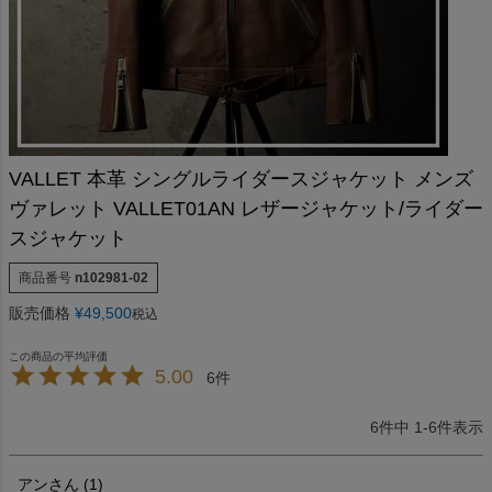
VALLET 本革 シングルライダースジャケット メンズ
ヴァレット VALLET01AN レザージャケット/ライダー
スジャケット
商品番号
n102981-02
販売価格
¥
49,500
税込
5.00
6
6
件中
1
-
6
件表示
アン
1