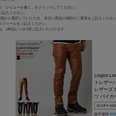
G-1 フライトジャケット
カーコート
ゴジラ－1.0神木隆之介さ
お買い物ガイド
レビュー投稿キャンペーン
DOWN / MOUTON ▶
GOODS ▶
の「レビューを書く」をクリックしてください。
SPECIAL COLLECTION ▶
ご記入ください。
A-2 フライトジャケット
ファラオコート
LIUGOO LEATHERS×VIBE
レザーケア/お手入れ方法
LINEお友だち特典
ゴジラ－1.0神木隆之介さんご
ダウンジャケット・コート
クッションカバー
段階から選択していただき、本文に商品の感想やご要望をご記入くださ
MA-1 フライトジャケット
ランチコート
RSSサカキハラ公認-ロッ
申請
カスタマイズできるお店のご案内
20周年記念クーポン配布中
LIUGOO LEATHERS×VIBECA C
ロフィールをご記入ください。
ムートンジャケット・コート
チェアパッド
M-65 フィールドジャケット
モッズコート
LIUGOO LEATHERS×56TA
は、1商品につき1回ご記入いただけます。
無料
サイズ選びサポート
OUTLET
ANA WINGSパイロット訓練生
ティッシュカバー
M-51 モッズコート
トレンチコート
LIUGOO tokyo×オトコフク
宅で試着
再入荷案内/受注生産
レビュー総数20万件突破！
LIUGOO LEATHERS×THE 
ムートンラグ
N-1 デッキジャケット
スタンドカラーコート
ドラマ-24JAPAN 主演衣
荷
24時間365日-AIチャットサポート
ご購入後アンケートキャンペーン
バッグ・ポーチ
B-3 フライトジャケット
Pコート
ANA WINGSパイロット
ウォレット
N-3B フライトジャケット
LIUGOO LEATHERS×T
DOWN / MOUTON ▶
レザーケア用品
A-1 フライトジャケット
NEXT COMING SOON
Liugoo 
トレザーパ
レザーズ S
ツ バイカ
商品番号
n10
販売価格
¥
35