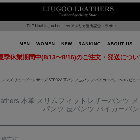
THE Hu×Liugoo Leathers アメリカ進出記念コラボ中
MEN
WOMEN
NEW
RANKING
ABOUT US
夏季休業期間中(8/13〜8/16)のご注文・発送につ
ーパンツ メンズ リューグーレザーズ STP02A 革パンツ 皮パンツ バイカーパンツのレビュー
o Leathers 本革 スリムフィットレザーパンツ
パンツ 皮パンツ バイカーパ
OT No.2
SUPPORT ▶
CAMPAIGN ▶
投稿方法
ILITARY ▶
LEATHER COAT ▶
SPECIAL COLLECTIO