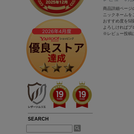
春夏専用ライダース
ブルゾン / ジャンパー
LIUGOOとは?
5つの安心サービス
TOWN WEAR ▶
MOTORCYCLE ▶
商品詳細ページ
ニックネームを
シングルライダース
ライダース
LIUGOOのミッション・ビジョン
永年品質保証制度
ライダース
シングルライダース
おすすめ度を5
ダブルライダース
パーカー / ジャージ
皮革衣料にこだわる理由
永年品質保証制度の
よろしければプ
ノーカラー
ダブルライダース
MCクラブベスト
Gジャン
※レビュー投稿
高品質・低価格を実現できている理由
3,980円以上で送料
パーカー / フード付き
レザーパンツ
レザーパンツ
スカジャン
品質・安全管理体制の構築
返品送料も無料！自
ブルゾン
LEATHER GOODS ▶
サスティナビリティ
SMART CASUAL ▶
平日14時まで当日出
レザーコート
レザーインテリア
テーラードジャケット
途上国生産を通じての社会貢献
レザーエプロン
ドレスシャツ / ベスト
著名人や大企業も認める品質の高さ
レザーベルト
楽天ショップレビュー4.83点の高評価