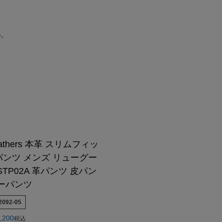
んご着用モデル
COLLABO
OEM/ODM-製造相談-
OUTLET・SALE ▶
LEATHER CARE ▶
CA Co.
MEDIA-映画/ドラマ/TV
卸販売のご案内
着用モデル
配布中のクーポン▶
OUTLET・SALE ▶
い。
クンロールライダー-
INSTAGRAM
衣装協力
o.
レビュー投稿キャンペーン▶
配布中のクーポン▶
TTOO STUDIO
LINE
メディア取材
ユニフォーム
レビュー投稿キャンペーン▶
お買い物ガイド
DX
STAFF BLOG
FAQ・お問い合わせ
Hu米国進出記念
5つの安心サービス
装採用モデル
お買い物ガイド
YOUTUBE
ABOUT US
訓練生ユニフォーム
5つの安心サービス
DEALER -取り扱い店-
会社概要
HE Hu米国進出記念
ABOUT US
会社概要
会社概要
お知らせ
Leathers 本革 スリムフィッ
ンツ メンズ リューグー
TP02A 革パンツ 皮パン
ーパンツ
2092-05
,200
税込