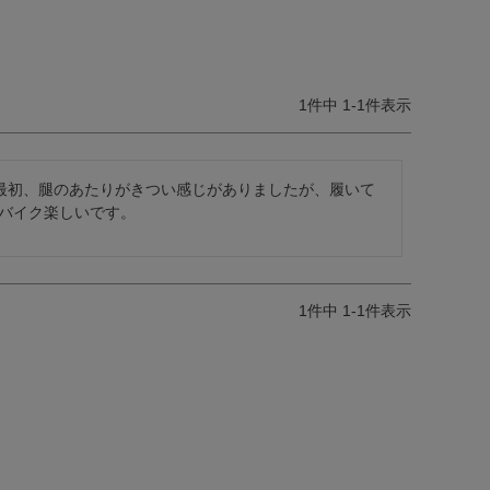
1
件中
1
-
1
件表示
。最初、腿のあたりがきつい感じがありましたが、履いて
バイク楽しいです。
1
件中
1
-
1
件表示