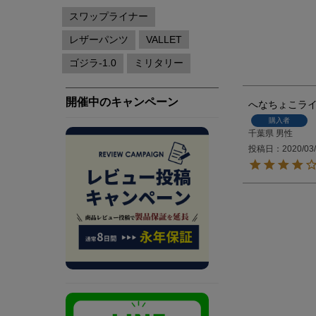
へなちょこラ
購入者
千葉県
男性
投稿日
2020/03