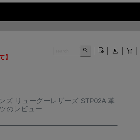
いて】
 メンズ リューグーレザーズ STP02A 革
ンツのレビュー
INFORMATION ▶
CONTACT ▶
N ▶
LEATHER CARE ▶