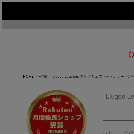
【
HOME
その他
Liugoo Leathers 本革 スリムフィットレザ
Liugo
今季イチオシ
HOT No.1
H
ABOUT US ▶
SERVICE ▶
レビューの
MOTORCYCLE ▶
RUGGED CASUAL ▶
M