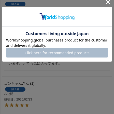
購入者
非公開
投稿日
2022/10/05
5.6年前に購入したことがありますが、革の感じが変わった
ような？？以前より薄くなったような感じがしました。

以前購入経験なければ気にならないレベルですが。トープの
色も写真より濃く、暗く感じました。あくまで個人的な意見
です。

全体的にはこの価格でこの品質は素晴らしく良い商品だと思
います。とても気に入ってます。
ゴンちゃん
1
購入者
非公開
投稿日
2020/02/23