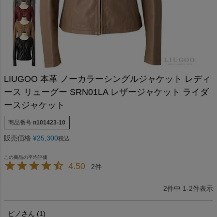
LIUGOO 本革 ノーカラーシングルジャケット レディ
ース リューグー SRN01LA レザージャケット ライダ
ースジャケット
商品番号
n101423-10
販売価格
¥
25,300
税込
4.50
2
2
件中
1
-
2
件表示
ピノ
1