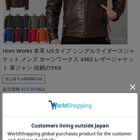
Horn Works 本革 USタイプ シングルライダースジャ
ケット メンズ ホーンワークス 4362 レザージャケッ
ト 革ジャン 信頼のYKK
商品番号
n103083-02
販売価格
¥
19,980
税込
4.00
1
1
件中
1
-
1
件表示
nageo
1