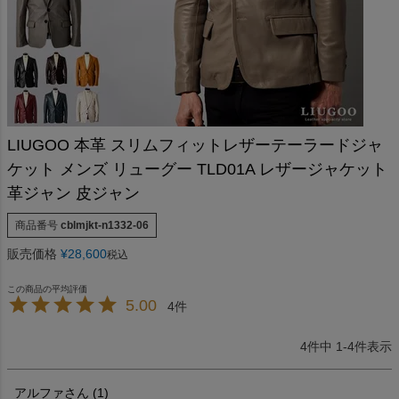
LIUGOO 本革 スリムフィットレザーテーラードジャ
ケット メンズ リューグー TLD01A レザージャケット
革ジャン 皮ジャン
商品番号
cblmjkt-n1332-06
販売価格
¥
28,600
税込
5.00
4
4
件中
1
-
4
件表示
アルファ
1