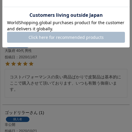
この品質でこの値段&#8264;

触って驚きました。

リピーター確実です。
ゲスト
1
購入者
大阪府
40代
男性
投稿日
2020/11/07
コストパフォーマンスの良い商品ばかりで皮製品は基本的に
ここで購入させて頂いております、いつも有難う御座いま
す。
ゴッドリラー
1
購入者
非公開
投稿日
2020/10/21