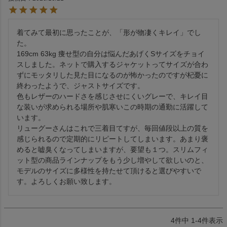
着てみて最初に思ったことが、「形が物凄くキレイ」でし
た。

169cm 63kg 痩せ型の自分は悩んだあげくSサイズをチョイ
スしました。ネットで購入するジャケットってサイズが合わ
ずにモッタリした見た目になるのが怖かったのですが杞憂に
終わったようで、ジャストサイズです。

色もレザーのハードさを感じさせにくいグレーで、キレイ目
な装いが求められる場所や肌寒いこの時期の通勤に活躍して
います。

リューグーさんはこれで三着目てすが、毎回値段以上の質を
感じられるので定期的にリピートしてしまいます。あまり褒
めると嘘臭くなってしまいますが、要望も１つ。スリムフィ
ット型の商品ラインナップをもう少し増やして欲しいのと、
モデルのサイズに多様性を持たせて頂けると選びやすいで
す。よろしくお願い致します。
4
件中
1
-
4
件表示