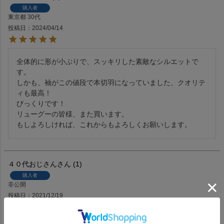
購入者
東京都
30代
投稿日
2024/04/14
全体的に形が小ぶりで、スッキリした素敵なシルエットで
す。

しかも、袖がこの値段で本切羽になっていました、クオリテ
ィも最高！

びっくりです！

リューグーの皆様、また買います。

もしよろしければ、これからもよろしくお願いします。
４０代おじさん
1
購入者
非公開
投稿日
2021/12/19