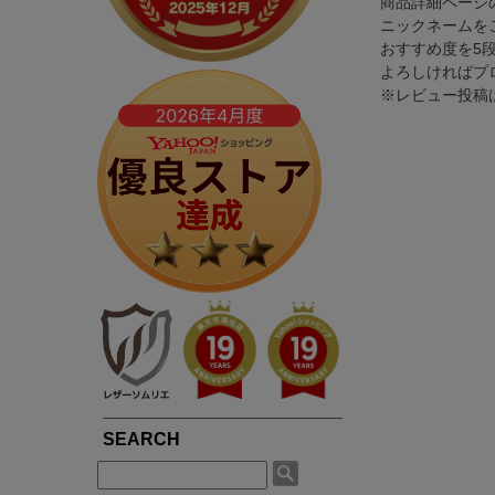
商品詳細ページ
春夏専用ライダース
ブルゾン / ジャンパー
ニックネームを
LIUGOOとは?
5つの安心サービス
TOWN WEAR ▶
MOTORCYCLE ▶
おすすめ度を5
シングルライダース
ライダース
LIUGOOのミッション・ビジョン
永年品質保証制度
ライダース
シングルライダース
よろしければプ
ダブルライダース
パーカー / ジャージ
皮革衣料にこだわる理由
永年品質保証制度の
※レビュー投稿
ノーカラー
ダブルライダース
MCクラブベスト
Gジャン
高品質・低価格を実現できている理由
3,980円以上で送料
パーカー / フード付き
レザーパンツ
レザーパンツ
スカジャン
品質・安全管理体制の構築
返品送料も無料！自
ブルゾン
LEATHER GOODS ▶
サスティナビリティ
SMART CASUAL ▶
平日14時まで当日出
レザーコート
レザーインテリア
テーラードジャケット
途上国生産を通じての社会貢献
レザーエプロン
ドレスシャツ / ベスト
著名人や大企業も認める品質の高さ
レザーベルト
楽天ショップレビュー4.83点の高評価