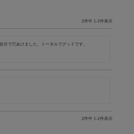
2
件中
1
-
2
件表示
で自分で穴あけました。トータルでグッドです。

2
件中
1
-
2
件表示