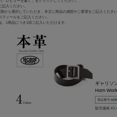
の「レビューを書く」をクリックしてください。
G-1 フライトジャケット
カーコート
ゴジラ－1.0神木隆之介さ
ご記入ください。
お買い物ガイド
レビュー投稿キャンペーン
DOWN / MOUTON ▶
GOODS ▶
SPECIAL COLLECTION ▶
段階から選択していただき、本文に商品の感想やご要望をご記入くださ
A-2 フライトジャケット
ファラオコート
LIUGOO LEATHERS×VIBE
レザーケア/お手入れ方法
LINEお友だち特典
ゴジラ－1.0神木隆之介さんご
ダウンジャケット・コート
クッションカバー
ロフィールをご記入ください。
MA-1 フライトジャケット
ランチコート
RSSサカキハラ公認-ロッ
申請
カスタマイズできるお店のご案内
20周年記念クーポン配布中
は、1商品につき1回ご記入いただけます。
LIUGOO LEATHERS×VIBECA C
ムートンジャケット・コート
チェアパッド
M-65 フィールドジャケット
モッズコート
LIUGOO LEATHERS×56TA
無料
サイズ選びサポート
OUTLET
ANA WINGSパイロット訓練生
ティッシュカバー
M-51 モッズコート
トレンチコート
LIUGOO tokyo×オトコフク
宅で試着
再入荷案内/受注生産
レビュー総数20万件突破！
LIUGOO LEATHERS×THE 
ムートンラグ
N-1 デッキジャケット
スタンドカラーコート
ドラマ-24JAPAN 主演衣
荷
24時間365日-AIチャットサポート
ご購入後アンケートキャンペーン
バッグ・ポーチ
B-3 フライトジャケット
Pコート
ANA WINGSパイロット
ウォレット
N-3B フライトジャケット
LIUGOO LEATHERS×T
DOWN / MOUTON ▶
レザーケア用品
A-1 フライトジャケット
NEXT COMING SOON
ギャリソン
Horn Wor
商品番号
n10
販売価格
¥
3,