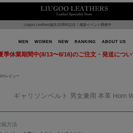
Liugoo Leathers誕生20周年記念！感謝イベント開催中
MEN
WOMEN
NEW
RANKING
ABOUT US
夏季休業期間中(8/13〜8/16)のご注文・発送につ
330のレビュー
ギャリソンベルト 男女兼用 本革 Horn Wo
投稿方法
OT No.2
SUPPORT ▶
CAMPAIGN ▶
ILITARY ▶
LEATHER COAT ▶
SPECIAL COLLECTIO