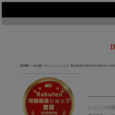
【
HOME
その他
ギャリソンベルト 男女兼用 本革 Horn Works 14
レビューの
今季イチオシ
HOT No.1
H
ABOUT US ▶
SERVICE ▶
MOTORCYCLE ▶
RUGGED CASUAL ▶
M