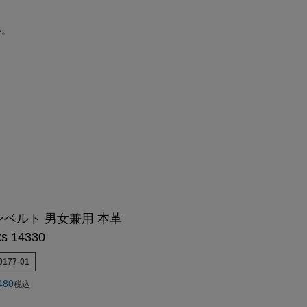
んご着用モデル
COLLABO
OEM/ODM-製造相談-
OUTLET・SALE ▶
LEATHER CARE ▶
い。
CA Co.
MEDIA-映画/ドラマ/TV
卸販売のご案内
着用モデル
配布中のクーポン▶
OUTLET・SALE ▶
クンロールライダー-
INSTAGRAM
衣装協力
o.
レビュー投稿キャンペーン▶
配布中のクーポン▶
TTOO STUDIO
LINE
メディア取材
ユニフォーム
レビュー投稿キャンペーン▶
お買い物ガイド
DX
STAFF BLOG
FAQ・お問い合わせ
Hu米国進出記念
5つの安心サービス
装採用モデル
お買い物ガイド
YOUTUBE
ABOUT US
訓練生ユニフォーム
5つの安心サービス
DEALER -取り扱い店-
会社概要
HE Hu米国進出記念
ABOUT US
会社概要
会社概要
お知らせ
ベルト 男女兼用 本革
ks 14330
0177-01
480
税込