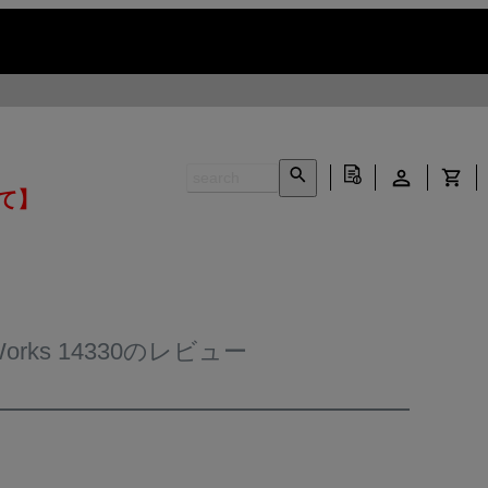
いて】
rks 14330のレビュー
INFORMATION ▶
CONTACT ▶
N ▶
LEATHER CARE ▶