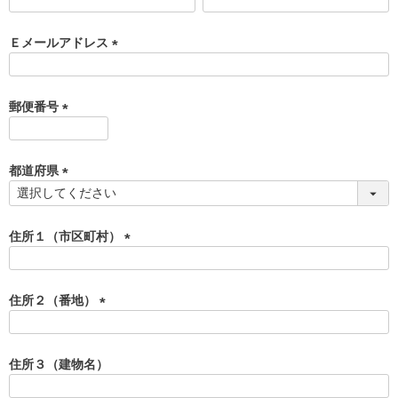
(
必
須
Ｅメールアドレス
)
(
必
須
郵便番号
)
(
必
須
都道府県
)
(
必
須
住所１（市区町村）
)
(
必
須
住所２（番地）
)
(
必
須
住所３（建物名）
)