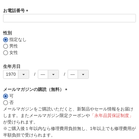
お電話番号
(
必
須
性別
)
指定なし
男性
女性
生年月日
メールマガジンの購読（無料）
可
(
否
必
メールマガジンをご購読いただくと、新製品やセール情報をお届け
須
します。またメールマガジン限定クーポンや
「永年品質保証制度」
)
が受けられます。
※ご購入後１年以内なら修理費用負担無し、1年以上でも修理費用が
半額負担で受けられます。