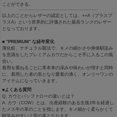
ことができる。
以上のことからレザーの認定としては、++A（プラスプ
ラスA）という世界的に評価された最高ランクのレザー
となっております。
■ "PREMIUM" な経年変化
薄化粧、ナチュラル製法で、キメの細かさや身体馴染み
を意識をしたプレミアムカウだからこそ手に入るこの風
合い。
着用を重ねるごとに革本来の深みや味わいが増すと同時
に、着用した者の形となり愛着の沸く、オンリーワンの
アイテムになっていきます。
■よくある質問
Q. カウとバッファローの違いとは？
A. カウ（COW）とは、出産経験のある生後2年を経過し
たメス牛の革のことを指します。キメ細かく柔らかくて
馴染みやすい上質の革となります。