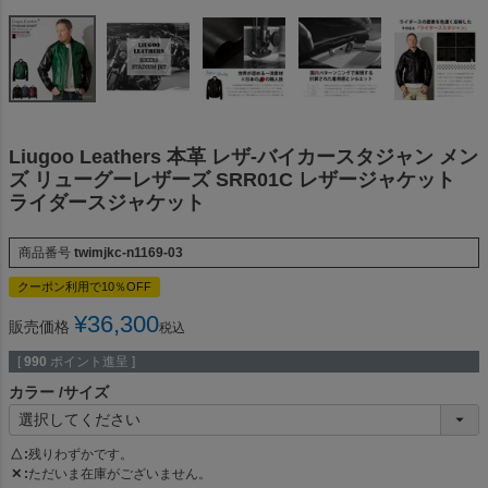
Liugoo Leathers 本革 レザ-バイカースタジャン メン
ズ リューグーレザーズ SRR01C レザージャケット
ライダースジャケット
商品番号
twimjkc-n1169-03
クーポン利用で10％OFF
¥
36,300
販売価格
税込
[
990
ポイント進呈 ]
カラー
サイズ
△
残りわずかです。
✕
ただいま在庫がございません。