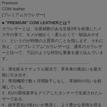
Premium
COW leather
[プレミアムカウレザー]
■ "PREMIUM" COW LEATHERとは？
カウレザーとは、出産経験のある生後2年を経過したメ
ス牛の革で、キメが細かく・柔らかくて・馴染みやす
い、というのが特徴の上質革のことを指します。それに
加え、この”プレミアム”カウレザーは、通常のカウレザ
ーと比べて、下記のような特別な要素を盛り込んでいま
す。
1．薄化粧＆ナチュラル製法で、革本来の風合いを最大
限に引き出す。
2．専用機関で数ヶ月間陰干しをし、革独特の匂いを軽
減している。
3．EUの環境基準をクリアしたタンナーで生産されたレ
ザーである。
4．経年変化の味わいが奥深く、より豊かな表情を得る