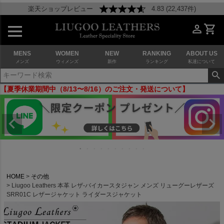
楽天ショップレビュー
4.83 (22,437件)
MENS
WOMEN
NEW
RANKING
ABOUT US
メンズ
ウィメンズ
新作
ランキング
私達について
【夏季休業期間中（8/13〜8/16）のご注文・発送について】
HOME
その他
Liugoo Leathers 本革 レザ-バイカースタジャン メンズ リューグーレザーズ
SRR01C レザージャケット ライダースジャケット