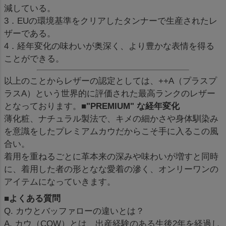
減している。
3．EUの環境基準をクリアしたタンナーで生産されたレ
ザーである。
4．経年変化の味わいが奥深く、より豊かな表情を得る
ことができる。
以上のことからレザーの認定としては、++A（プラスプ
ラスA）という世界的に評価された最高ランクのレザー
となっております。
■"PREMIUM" な経年変化
薄化粧、ナチュラル製法で、キメの細かさや身体馴染み
を意識をしたプレミアムカウだからこそ手に入るこの風
合い。
着用を重ねるごとに革本来の深みや味わいが増すと同時
に、着用した者の形となな愛着の滲く、オンリーワンの
アイテムになっていきます。
■よくある質問
Q. カウとバッファローの違いとは？
A. カウ（COW）とは、出産経験のある生後2年を経過し