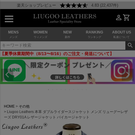
楽天ショップレビュー
4.83 (22,437件)
MENS
WOMEN
NEW
RANKING
ABOUT US
メンズ
ウィメンズ
新作
ランキング
私達について
【夏季休業期間中（8/13〜8/16）のご注文・発送について】
HOME
その他
Liugoo Leathers 本革 ダブルライダースジャケット メンズ リューグーレザ
ーズ DRY01A レザージャケット バイカージャケット