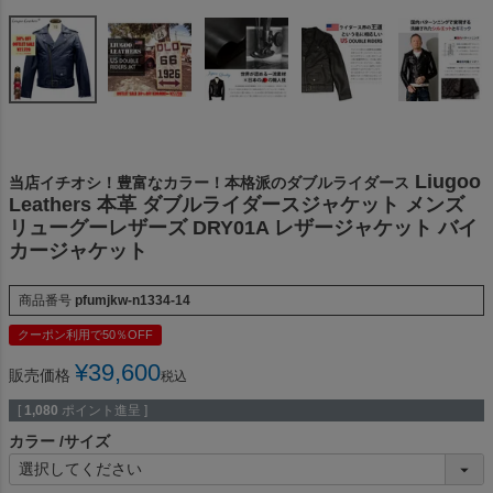
Liugoo
当店イチオシ！豊富なカラー！本格派のダブルライダース
Leathers 本革 ダブルライダースジャケット メンズ
リューグーレザーズ DRY01A レザージャケット バイ
カージャケット
商品番号
pfumjkw-n1334-14
クーポン利用で50％OFF
¥
39,600
販売価格
税込
[
1,080
ポイント進呈 ]
カラー
サイズ