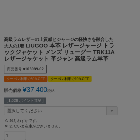
高級ラムレザーの上質感とジャージの軽快さを融合した
LIUGOO 本革 レザージャージ トラ
大人の1着
ックジャケット メンズ リューグー TRK11A
レザージャケット 革ジャン 高級ラム羊革
商品番号
n103089-02
クーポン利用で30％OFF
クーポン利用で10％OFF
¥
37,400
販売価格
税込
[
1,020
ポイント進呈 ]
△
残りわずかです。
✕
ただいま在庫がございません。