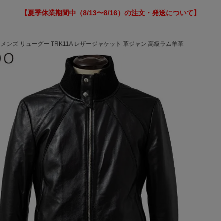
【夏季休業期間中（8/13〜8/16）の注文・発送について】
 メンズ リューグー TRK11A レザージャケット 革ジャン 高級ラム羊革