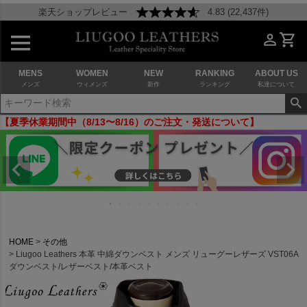
楽天ショップレビュー
4.83 (22,437件)
MENS
WOMEN
NEW
RANKING
ABOUT US
メンズ
ウィメンズ
新作
ランキング
私達について
【夏季休業期間中（8/13〜8/16）のご注文・発送について】
HOME
その他
Liugoo Leathers 本革 中綿ダウンベスト メンズ リューグーレザーズ VST06A
ダウンベスト/レザーベスト/本革ベスト