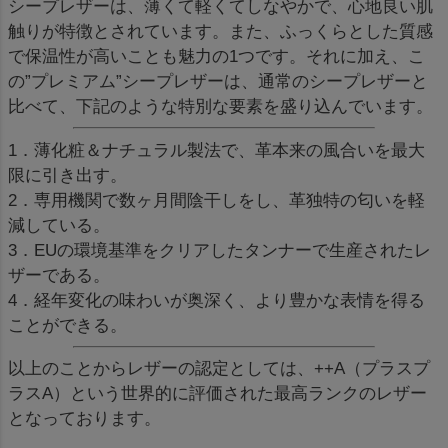
シープレザーは、薄くて軽くてしなやかで、心地良い肌
触りが特徴とされています。また、ふっくらとした質感
で保温性が高いことも魅力の1つです。それに加え、こ
の”プレミアム”シープレザーは、通常のシープレザーと
比べて、下記のような特別な要素を盛り込んでいます。
1．薄化粧＆ナチュラル製法で、革本来の風合いを最大
限に引き出す。
2．専用機関で数ヶ月間陰干しをし、革独特の匂いを軽
減している。
3．EUの環境基準をクリアしたタンナーで生産されたレ
ザーである。
4．経年変化の味わいが奥深く、より豊かな表情を得る
ことができる。
以上のことからレザーの認定としては、++A（プラスプ
ラスA）という世界的に評価された最高ランクのレザー
となっております。