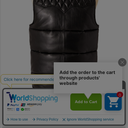
Craftman＆Designer's
PASSION POINTS