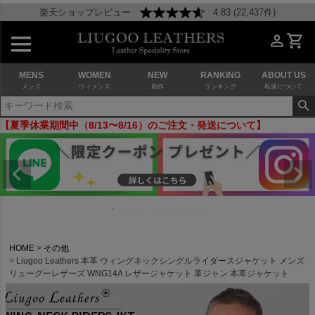
楽天ショップレビュー
4.83 (22,437件)
MENS
WOMEN
NEW
RANKING
ABOUT US
メンズ
ウィメンズ
新作
ランキング
私達について
【夏季休業期間中（8/13〜8/16）のご注文・発送について】
HOME
その他
Liugoo Leathers 本革 ウィングネックシングルライダースジャケット メンズ
リューグーレザーズ WNG14A レザージャケット 革ジャン 本革ジャケット