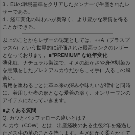
3．EUの環境基準をクリアしたタンナーで生産されたレ
ザーである。
4．経年変化の味わいが奥深く、より豊かな表情を得る
ことができる。
以上のことからレザーの認定としては、++A（プラスプ
ラスA）という世界的に評価された最高ランクのレザー
となっております。
■"PREMIUM" な経年変化
薄化粧、ナチュラル製法で、キメの細かさや身体馴染み
を意識をしたプレミアムカウだからこそ手に入るこの風
合い。
着用を重ねるごとに革本来の深みや味わいが増すと同時
に、着用した者の形となな愛着の滲く、オンリーワンの
アイテムになっていきます。
■よくある質問
Q. カウとバッファローの違いとは？
A. カウ（COW）とは、出産経験のある生後2年を経過し
たメス牛の革のことを指します。キメ細かく柔らかくて