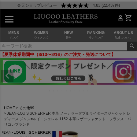
楽天ショップレビュー
4.83 (22,437件)
MENS
WOMEN
NEW
RANKING
ABOUT US
メンズ
ウィメンズ
新作
ランキング
私達について
【夏季休業期間中（8/13〜8/16）のご注文・発送について】
HOME
その他99
JEAN-LOUIS SCHERRER 本革 ノーカラーダブルライダースジャケット レ
ディース ジャン=ルイ・シェレル 1152 本革レザージャケット フランス・パ
リコレブランド