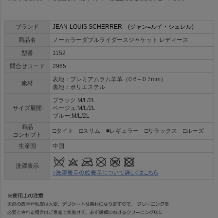
ブランド
JEAN-LOUIS SCHERRER (ジャン=ルイ・シェレル)
商品名
ノーカラーダブルライダースジャケット レディース
型番
1152
問合せコード
2965
表地：プレミアムラム羊革（0.6～0.7mm）
素材
裏地：ポリエステル
ブラック:M/L/2L
サイズ展開
ベージュ:M/L/2L
ブルー:M/L/2L
商品
□タイト □スリム ■レギュラー □リラックス □ルーズ
コンセプト
生産国
中国
洗濯表示