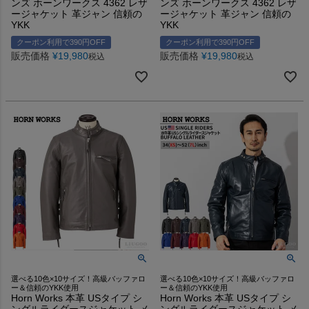
ンズ ホーンワークス 4362 レザ
ンズ ホーンワークス 4362 レザ
ージャケット 革ジャン 信頼の
ージャケット 革ジャン 信頼の
YKK
YKK
クーポン利用で390円OFF
クーポン利用で390円OFF
販売価格
¥
19,980
販売価格
¥
19,980
税込
税込
選べる10色×10サイズ！高級バッファロ
選べる10色×10サイズ！高級バッファロ
ー＆信頼のYKK使用
ー＆信頼のYKK使用
Horn Works 本革 USタイプ シ
Horn Works 本革 USタイプ シ
ングルライダースジャケット メ
ングルライダースジャケット メ