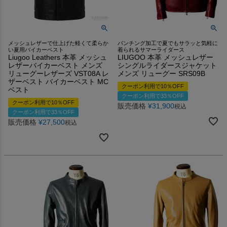
メッシュレザーで仕上げた軽くて柔らか
パンチング加工で夏でもサラッと気軽に
い夏用バイカーベスト
着られるサマーライダース
Liugoo Leathers 本革 メッシュ
LIUGOO 本革 メッシュレザー
レザーバイカーベスト メンズ
シングルライダースジャケット
リューグーレザーズ VST08A レ
メンズ リューグー SRS09B
ザーベスト バイカーベスト MC
クーポン利用で10％OFF
ベスト
クーポン利用で33％OFF
クーポン利用で10％OFF
販売価格
¥
31,900
税込
クーポン利用で33％OFF
販売価格
¥
27,500
税込