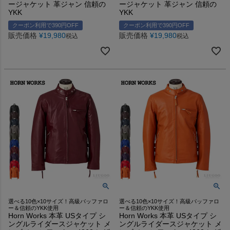
ージャケット 革ジャン 信頼の
ージャケット 革ジャン 信頼の
YKK
YKK
クーポン利用で390円OFF
クーポン利用で390円OFF
販売価格
¥
19,980
販売価格
¥
19,980
税込
税込
選べる10色×10サイズ！高級バッファロ
選べる10色×10サイズ！高級バッファロ
ー＆信頼のYKK使用
ー＆信頼のYKK使用
Horn Works 本革 USタイプ シ
Horn Works 本革 USタイプ シ
ングルライダースジャケット メ
ングルライダースジャケット メ