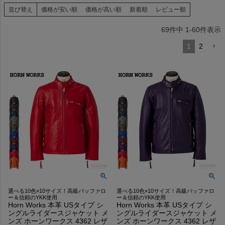
並び替え
価格が安い順
価格が高い順
新着順
レビュー順
69
件中
1
-
60
件表示
1
2
選べる10色×10サイズ！高級バッファロ
選べる10色×10サイズ！高級バッファロ
ー＆信頼のYKK使用
ー＆信頼のYKK使用
Horn Works 本革 USタイプ シ
Horn Works 本革 USタイプ シ
ングルライダースジャケット メ
ングルライダースジャケット メ
ンズ ホーンワークス 4362 レザ
ンズ ホーンワークス 4362 レザ