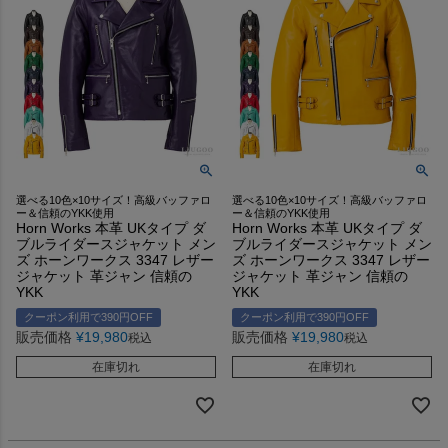
選べる10色×10サイズ！高級バッファロ
選べる10色×10サイズ！高級バッファロ
ー＆信頼のYKK使用
ー＆信頼のYKK使用
Horn Works 本革 UKタイプ ダ
Horn Works 本革 UKタイプ ダ
ブルライダースジャケット メン
ブルライダースジャケット メン
ズ ホーンワークス 3347 レザー
ズ ホーンワークス 3347 レザー
ジャケット 革ジャン 信頼の
ジャケット 革ジャン 信頼の
YKK
YKK
クーポン利用で390円OFF
クーポン利用で390円OFF
販売価格
¥
19,980
販売価格
¥
19,980
税込
税込
在庫切れ
在庫切れ