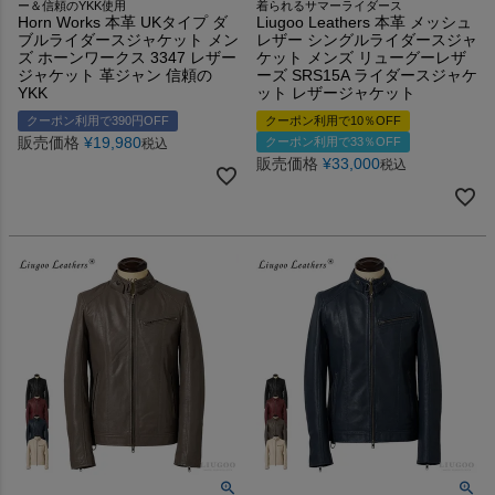
ー＆信頼のYKK使用
着られるサマーライダース
Horn Works 本革 UKタイプ ダ
Liugoo Leathers 本革 メッシュ
ブルライダースジャケット メン
レザー シングルライダースジャ
ズ ホーンワークス 3347 レザー
ケット メンズ リューグーレザ
ジャケット 革ジャン 信頼の
ーズ SRS15A ライダースジャケ
YKK
ット レザージャケット
クーポン利用で390円OFF
クーポン利用で10％OFF
販売価格
¥
19,980
クーポン利用で33％OFF
税込
販売価格
¥
33,000
税込