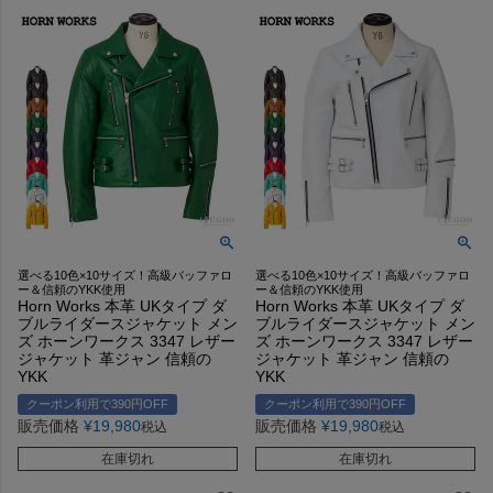
選べる10色×10サイズ！高級バッファロ
選べる10色×10サイズ！高級バッファロ
ー＆信頼のYKK使用
ー＆信頼のYKK使用
Horn Works 本革 UKタイプ ダ
Horn Works 本革 UKタイプ ダ
ブルライダースジャケット メン
ブルライダースジャケット メン
ズ ホーンワークス 3347 レザー
ズ ホーンワークス 3347 レザー
ジャケット 革ジャン 信頼の
ジャケット 革ジャン 信頼の
YKK
YKK
クーポン利用で390円OFF
クーポン利用で390円OFF
販売価格
¥
19,980
販売価格
¥
19,980
税込
税込
在庫切れ
在庫切れ