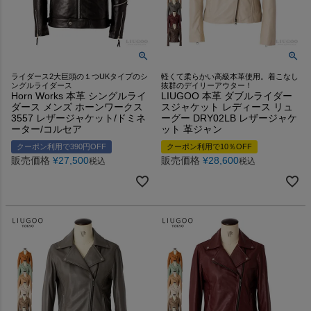
ライダース2大巨頭の１つUKタイプのシ
軽くて柔らかい高級本革使用。着こなし
ングルライダース
抜群のデイリーアウター！
Horn Works 本革 シングルライ
LIUGOO 本革 ダブルライダー
ダース メンズ ホーンワークス
スジャケット レディース リュ
3557 レザージャケット/ドミネ
ーグー DRY02LB レザージャケ
ーター/コルセア
ット 革ジャン
クーポン利用で390円OFF
クーポン利用で10％OFF
販売価格
¥
27,500
販売価格
¥
28,600
税込
税込