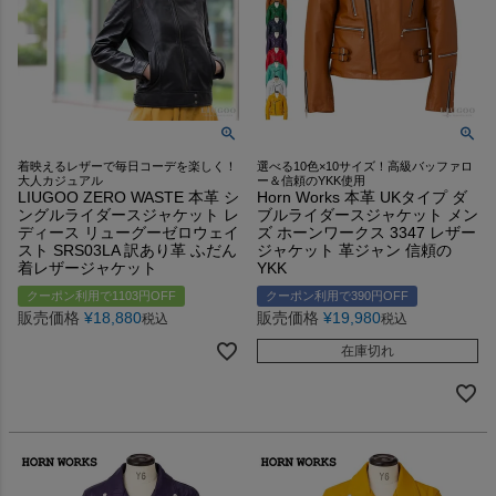
着映えるレザーで毎日コーデを楽しく！
選べる10色×10サイズ！高級バッファロ
大人カジュアル
ー＆信頼のYKK使用
LIUGOO ZERO WASTE 本革 シ
Horn Works 本革 UKタイプ ダ
ングルライダースジャケット レ
ブルライダースジャケット メン
ディース リューグーゼロウェイ
ズ ホーンワークス 3347 レザー
スト SRS03LA 訳あり革 ふだん
ジャケット 革ジャン 信頼の
着レザージャケット
YKK
クーポン利用で1103円OFF
クーポン利用で390円OFF
販売価格
¥
18,880
販売価格
¥
19,980
税込
税込
在庫切れ