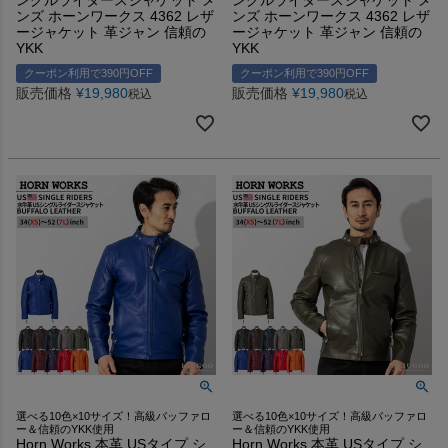
ンズ ホーンワークス 4362 レザ
ンズ ホーンワークス 4362 レザ
ージャケット 革ジャン 信頼の
ージャケット 革ジャン 信頼の
YKK
YKK
クーポン利用で390円OFF
クーポン利用で390円OFF
販売価格
¥
19,980
販売価格
¥
19,980
税込
税込
選べる10色×10サイズ！高級バッファロ
選べる10色×10サイズ！高級バッファロ
ー＆信頼のYKK使用
ー＆信頼のYKK使用
Horn Works 本革 USタイプ シ
Horn Works 本革 USタイプ シ