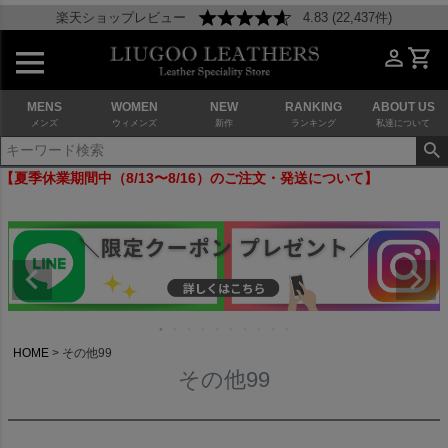
楽天ショップレビュー
4.83 (22,437件)
MENS
WOMEN
NEW
RANKING
ABOUT US
メンズ
ウィメンズ
新作
ランキング
私達について
【夏季休業期間中（8/13〜8/16）のご注文・発送について】
HOME
その他99
その他99