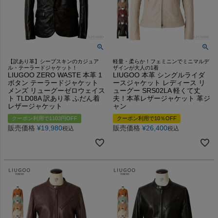
【訳あり革】シープスキンのカジュア
軽量・柔らか！フェミニンでミニマルデ
ル・テーラードジャケット！
ザインが大人の1着
LIUGOO ZERO WASTE 本革 1
LIUGOO 本革 シングルライダ
ボタン テーラードジャケット
ースジャケット レディース リ
メンズ リューグーゼロウェイス
ューグー SRS02LA 軽くて丈
ト TLD08A 訳あり革 ふだん着
夫！本革レザージャケット 革ジ
レザージャケット
ャン
クーポン利用で1103円OFF
クーポン利用で10％OFF
販売価格
¥
19,980
販売価格
¥
26,400
税込
税込