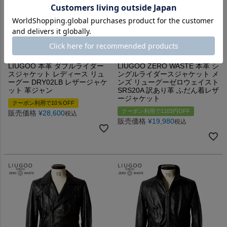
軽くて柔らかい高級本革使用。着こなし
【訳あり革】シープスキンのカジュア
抜群のデイリーアウター！
ル・シングルライダース！
LIUGOO 本革 ダブルライダー
LIUGOO ZERO WASTE 本革 シ
スジャケット レディース リュ
ングルライダースジャケット メ
ーグー DRY02LB レザージャケ
ンズ リューグーゼロウェイスト
ット 革ジャン
SRS20A 訳あり革 ふだん着レザ
ージャケット
クーポン利用で10％OFF
クーポン利用で1103円OFF
販売価格
¥
28,600
税込
販売価格
¥
19,980
税込