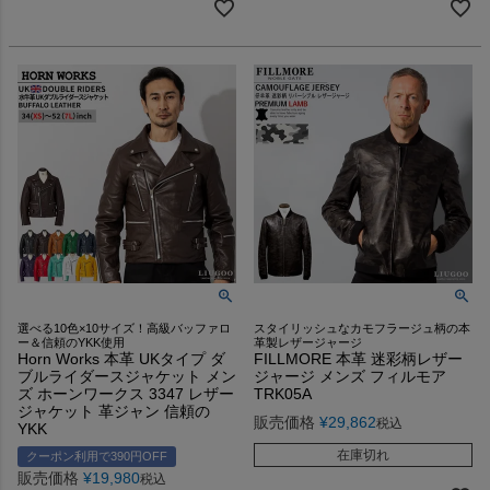
選べる10色×10サイズ！高級バッファロ
スタイリッシュなカモフラージュ柄の本
ー＆信頼のYKK使用
革製レザージャージ
Horn Works 本革 UKタイプ ダ
FILLMORE 本革 迷彩柄レザー
ブルライダースジャケット メン
ジャージ メンズ フィルモア
ズ ホーンワークス 3347 レザー
TRK05A
ジャケット 革ジャン 信頼の
販売価格
¥
29,862
税込
YKK
在庫切れ
クーポン利用で390円OFF
販売価格
¥
19,980
税込