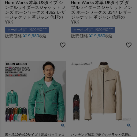
Horn Works 本革 USタイプ シ
Horn Works 本革 UKタイプ ダ
ングルライダースジャケット メ
ブルライダースジャケット メン
ンズ ホーンワークス 4362 レザ
ズ ホーンワークス 3347 レザー
ージャケット 革ジャン 信頼の
ジャケット 革ジャン 信頼の
YKK
YKK
クーポン利用で390円OFF
クーポン利用で390円OFF
販売価格
¥
19,980
販売価格
¥
19,980
税込
税込
選べる10色×10サイズ！高級バッファロ
パンチング加工で夏でもサラッと気軽に