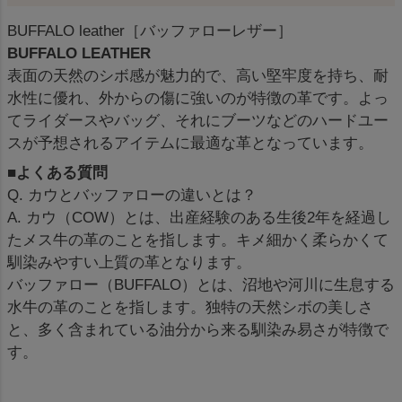
BUFFALO leather［バッファローレザー］
BUFFALO LEATHER
表面の天然のシボ感が魅力的で、高い堅牢度を持ち、耐
水性に優れ、外からの傷に強いのが特徴の革です。よっ
てライダースやバッグ、それにブーツなどのハードユー
スが予想されるアイテムに最適な革となっています。
■よくある質問
Q. カウとバッファローの違いとは？
A. カウ（COW）とは、出産経験のある生後2年を経過し
たメス牛の革のことを指します。キメ細かく柔らかくて
馴染みやすい上質の革となります。
バッファロー（BUFFALO）とは、沼地や河川に生息する
水牛の革のことを指します。独特の天然シボの美しさ
と、多く含まれている油分から来る馴染み易さが特徴で
す。