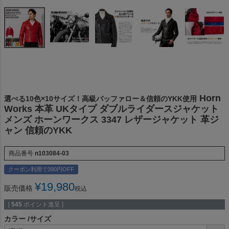
Horn
選べる10色×10サイズ！高級バッファロー＆信頼のYKK使用
Works 本革 UKタイプ ダブルライダースジャケット
メンズ ホーンワークス 3347 レザージャケット 革ジ
ャン 信頼のYKK
商品番号
n103084-03
クーポン利用で390円OFF
¥
19,980
販売価格
税込
[
545
ポイント進呈 ]
カラー
サイズ