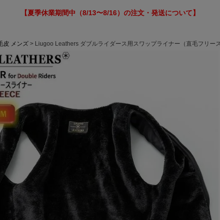
【夏季休業期間中（8/13〜8/16）の注文・発送について】
毛皮 メンズ
Liugoo Leathers ダブルライダース用スワップライナー（直毛フリ