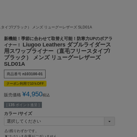
ースタイプ/ブラック） メンズ リューグーレザーズ SLD01A
新機能！季節に合わせて取替え可能！防寒力UPのボアラ
Liugoo Leathers ダブルライダース
イナー！
用スワップライナー（直毛フリースタイプ/
ブラック） メンズ リューグーレザーズ
SLD01A
商品番号
n103100-01
クーポン利用で10％OFF
¥
4,950
販売価格
税込
[
135
ポイント進呈 ]
カラー
サイズ
△
残りわずかです。
✕
ただいま在庫がございません。