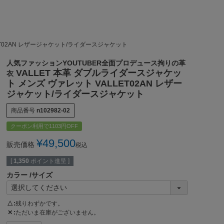
ET02AN レザージャケット/ライダースジャケット
人気ファッションYOUTUBER全面プロデュース拘りの革
VALLET 本革 ダブルライダースジャケッ
衣
ト メンズ ヴァレット VALLET02AN レザー
ジャケット/ライダースジャケット
商品番号
n102982-02
クーポン利用で1103円OFF
¥
49,500
販売価格
税込
[
1,350
ポイント進呈 ]
カラー
サイズ
△
残りわずかです。
✕
ただいま在庫がございません。