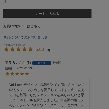
カートに入れる
お買い物ガイドはこちら
商品についてのお問い合わせ
5.00
9
アラカン
5
非公開
購入者
投稿日
2026/01/13
VaLLetのデザイン、品質がとても気に入っていて
02もタンニンなめしを愛用しています。冬にあえ
て白を基調にしたファッションを楽しみたいと思
って、本モデルも購入しました。白基調の柄モノ
のシェフパンツやホワイトスニーカーとのコーデ