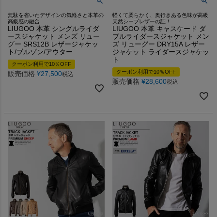
無駄を省いたデザインの気軽さと本革の
軽くて柔らかく、奥行きある色味が高級
高級感の融合
天然シープレザーの証！
LIUGOO 本革 シングルライダ
LIUGOO 本革 キャスケード ダ
ースジャケット メンズ リュー
ブルライダースジャケット メン
グー SRS12B レザージャケッ
ズ リューグー DRY15A レザー
ト/ブルゾン/アウター
ジャケット ライダースジャケッ
ト
クーポン利用で10％OFF
クーポン利用で10％OFF
販売価格
¥
27,500
税込
販売価格
¥
28,600
税込