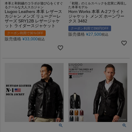
本革と和刺繍のコラボが遊び心をくすぐ
「初期」のミルスペックを忠実に再現し
るクールな大人スカジャン
た本革モデル
Liugoo Leathers 本革 レザース
Horn Works 本革 A-2フライト
カジャン メンズ リューグーレ
ジャケット メンズ ホーンワー
ザーズ SRY12B レザージャケ
クス 3482
ット ライダースジャケット
クーポン利用で390円OFF
クーポン利用で30％OFF
販売価格
¥
27,500
税込
販売価格
¥
33,000
税込