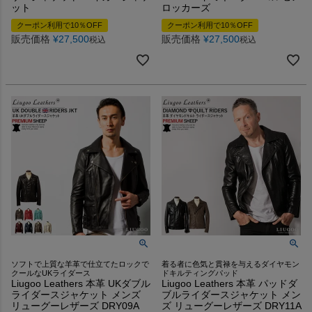
ット
ロッカーズ
クーポン利用で10％OFF
クーポン利用で10％OFF
販売価格
¥
27,500
販売価格
¥
27,500
税込
税込
ソフトで上質な羊革で仕立てたロックで
着る者に色気と貫禄を与えるダイヤモン
クールなUKライダース
ドキルティングパッド
Liugoo Leathers 本革 UKダブル
Liugoo Leathers 本革 パッドダ
ライダースジャケット メンズ
ブルライダースジャケット メン
リューグーレザーズ DRY09A
ズ リューグーレザーズ DRY11A