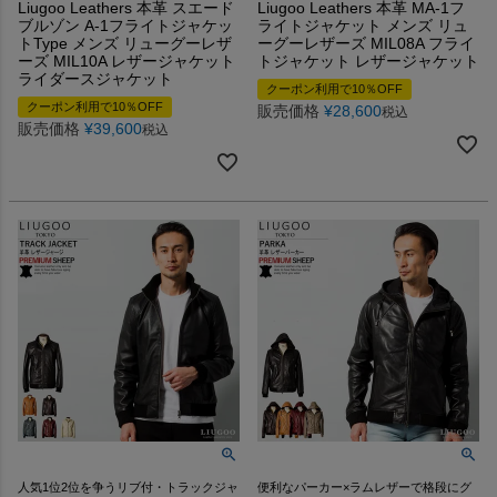
Liugoo Leathers 本革 スエード
Liugoo Leathers 本革 MA-1フ
ブルゾン A-1フライトジャケッ
ライトジャケット メンズ リュ
トType メンズ リューグーレザ
ーグーレザーズ MIL08A フライ
ーズ MIL10A レザージャケット
トジャケット レザージャケット
ライダースジャケット
クーポン利用で10％OFF
クーポン利用で10％OFF
販売価格
¥
28,600
税込
販売価格
¥
39,600
税込
人気1位2位を争うリブ付・トラックジャ
便利なパーカー×ラムレザーで格段にグ