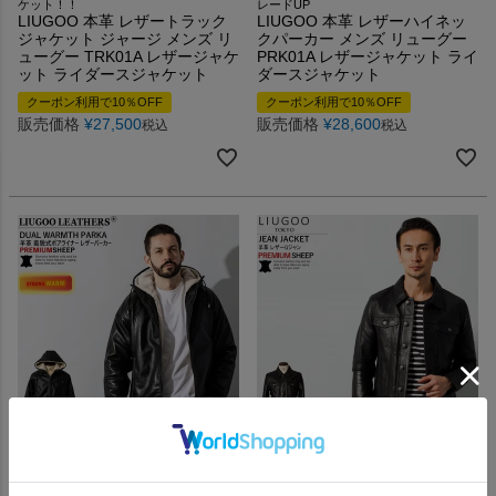
ケット！！
レードUP
LIUGOO 本革 レザートラック
LIUGOO 本革 レザーハイネッ
ジャケット ジャージ メンズ リ
クパーカー メンズ リューグー
ューグー TRK01A レザージャケ
PRK01A レザージャケット ライ
ット ライダースジャケット
ダースジャケット
クーポン利用で10％OFF
クーポン利用で10％OFF
販売価格
¥
27,500
販売価格
¥
28,600
税込
税込
着脱式ボアライナー搭載の高級感溢れる
ベーシックな本革Gジャンデザイン！
本革レザーパーカー