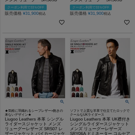
クーポン利用で33％OFF
クーポン利用で33％OFF
販売価格
¥
31,900
販売価格
¥
31,900
税込
税込
★気軽に羽織れるシープレザー×飽きの
ソフトで上質な羊革で仕立てたロックで
来ないデザイン★
クールなUKライダース
Liugoo Leathers 本革 シングル
Liugoo Leathers 本革 UK襟付き
ライダースジャケット メンズ
シングルライダースジャケット
リューグーレザーズ SRS07 レ
メンズ リューグーレザーズ
ザージャケット バイカージャケ
SRY06A ドミネーター コルセア