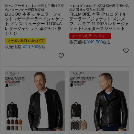
数々のアーティストの衣装を手掛ける有
クロコダイルの持つ高級感が着る者の気
名パターンナー野口氏監修
品と貫禄を引き出す1着
LIUGOO 本革 レギュラーフィ
FILLMORE 本革 クロコダイル
ットレザーテーラードジャケッ
テーラードジャケット メンズ
ト メンズ リューグー TLD04A
フィルモア TLD07A レザージャ
レザージャケット 革ジャン 皮
ケット/ライダースジャケット
ジャン
クーポン利用で50％OFF
クーポン利用で10％OFF
販売価格
¥
49,500
税込
販売価格
¥
29,700
税込