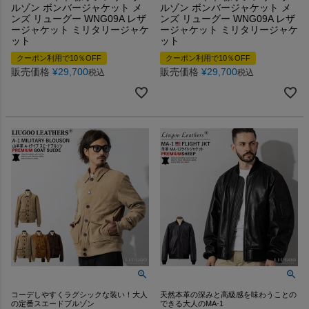
ルゾン ボンバージャケット メ
ルゾン ボンバージャケット メ
ンズ リューグー WNG09A レザ
ンズ リューグー WNG09A レザ
ージャケット ミリタリージャケ
ージャケット ミリタリージャケ
ット
ット
クーポン利用で10％OFF
クーポン利用で10％OFF
販売価格
¥
29,700
販売価格
¥
29,700
税込
税込
コーデしやすくラグシックな装い！大人
天然本革の深みと高級感を味わうことの
の定番スエードブルゾン
できる大人のMA-1