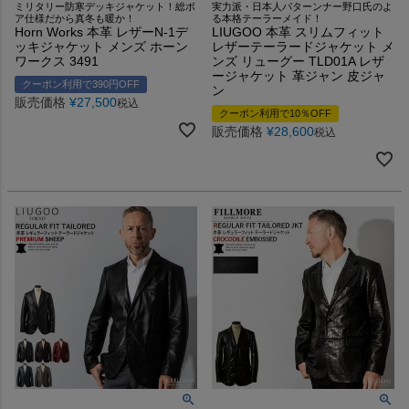
ミリタリー防寒デッキジャケット！総ボ
実力派・日本人パターンナー野口氏のよ
ア仕様だから真冬も暖か！
る本格テーラーメイド！
Horn Works 本革 レザーN-1デ
LIUGOO 本革 スリムフィット
ッキジャケット メンズ ホーン
レザーテーラードジャケット メ
ワークス 3491
ンズ リューグー TLD01A レザ
ージャケット 革ジャン 皮ジャ
クーポン利用で390円OFF
ン
販売価格
¥
27,500
税込
クーポン利用で10％OFF
販売価格
¥
28,600
税込