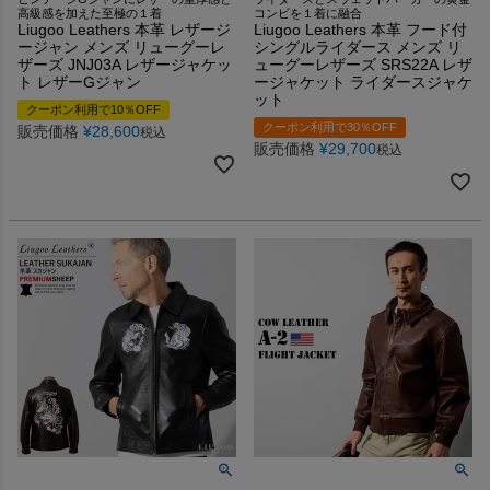
高級感を加えた至極の１着
コンビを１着に融合
Liugoo Leathers 本革 レザージ
Liugoo Leathers 本革 フード付
ージャン メンズ リューグーレ
シングルライダース メンズ リ
ザーズ JNJ03A レザージャケッ
ューグーレザーズ SRS22A レザ
ト レザーGジャン
ージャケット ライダースジャケ
ット
クーポン利用で10％OFF
クーポン利用で30％OFF
販売価格
¥
28,600
税込
販売価格
¥
29,700
税込