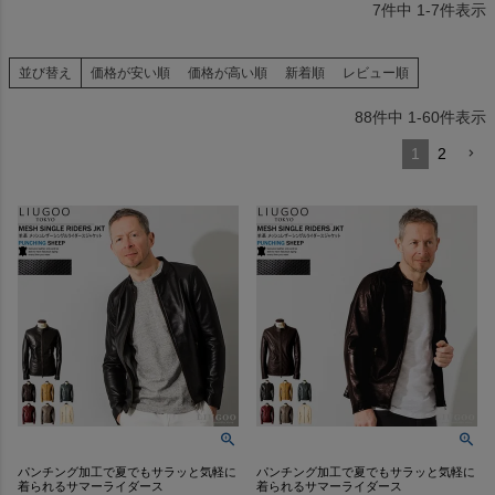
7
件中
1
-
7
件表示
並び替え
価格が安い順
価格が高い順
新着順
レビュー順
88
件中
1
-
60
件表示
1
2
パンチング加工で夏でもサラッと気軽に
パンチング加工で夏でもサラッと気軽に
着られるサマーライダース
着られるサマーライダース