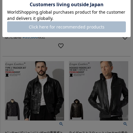
LIUGOO 本革 レザージージャ
Liugoo Leathers 本革 着脱ボア
ン Gジャン メンズ リューグー
ライナー付防寒レザーパーカー
JNJ01A レザージャケット ライ
メンズ リューグーレザーズ
ダースジャケット
PRK08A レザージャケット 革ジ
クーポン利用で10％OFF
ャン 着脱ライナー
販売価格
¥
27,500
税込
クーポン利用で10％OFF
販売価格
¥
39,600
税込
ビンテージGジャンにレザーの重厚感と
ライダースとスウェットパーカーの黄金