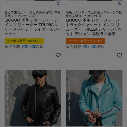
軽くて柔らかく、奥行きある色味が高級
高級ラムレザーの上質感とジャージの軽
天然シープレザーの証！
快さを融合した大人の1着
LIUGOO 本革 レザージャージ
LIUGOO 本革 レザージャージ
メンズ リューグー TRK09A レ
トラックジャケット メンズ リ
ザージャケット ライダースジャ
ューグー TRK11A レザージャケ
ケット
ット 革ジャン 高級ラム羊革
クーポン利用で10％OFF
クーポン利用で30％OFF
販売価格
¥
28,600
販売価格
¥
37,400
税込
税込