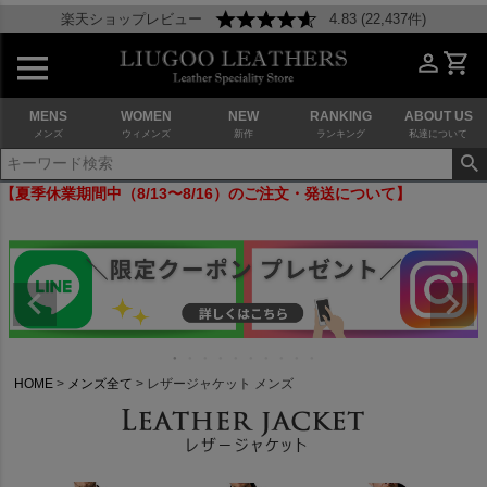
楽天ショップレビュー
4.83 (22,437件)
MENS
WOMEN
NEW
RANKING
ABOUT US
メンズ
ウィメンズ
新作
ランキング
私達について
【夏季休業期間中（8/13〜8/16）のご注文・発送について】
HOME
メンズ全て
レザージャケット メンズ