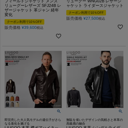
フィールドジャケット メンズ
リューグー WNG02B レザージ
リューグーレザーズ SFJ24B レ
ャケット ライダースジャケット
ザージャケット 革ジャン 経年
クーポン利用で10％OFF
変化
販売価格
¥
27,500
税込
クーポン利用で10％OFF
販売価格
¥
39,600
税込
即完売した大人気モデルの遺伝子がさら
無駄を省いたデザインの気軽さと本革の
なる進化を遂げる
高級感の融合
LIUGOO 本革 襟ボアハイネッ
LIUGOO 本革 シングルライダ