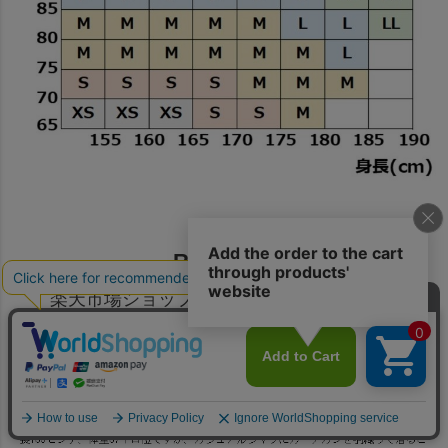
REVIEW
楽天市場ショップレビュー総数
第1位
（同業種）
レビュー総投稿数
52,757件