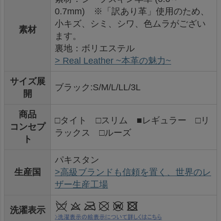
0.7mm) ※「訳あり革」使用のため、
小キズ、シミ、シワ、色ムラがござい
素材
ます。
裏地：ボリエステル
> Real Leather ~本革の魅力~
サイズ展
ブラック:S/M/L/LL/3L
開
商品
□タイト □スリム ■レギュラー □リ
コンセプ
ラックス □ルーズ
ト
パキスタン
生産国
>高級ブランドも信頼を置く、世界のレ
ザー生産工場
洗濯表示