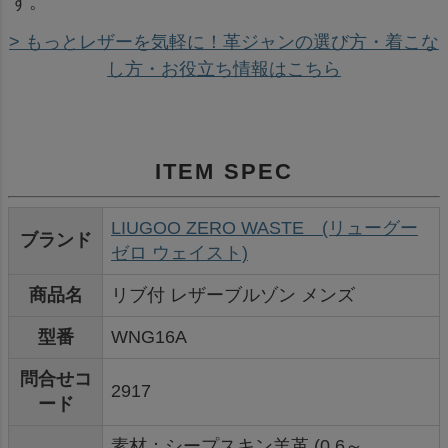
す。
> もっとレザーを気軽に！革ジャンの選び方・着こな
し方・お役立ち情報はこちら
ITEM SPEC
LIUGOO ZERO WASTE (リューグー
ブランド
ゼロ ウェイスト)
商品名
リブ付 レザーブルゾン メンズ
型番
WNG16A
問合せコ
2917
ード
素材：シープスキン羊革 (0.6～