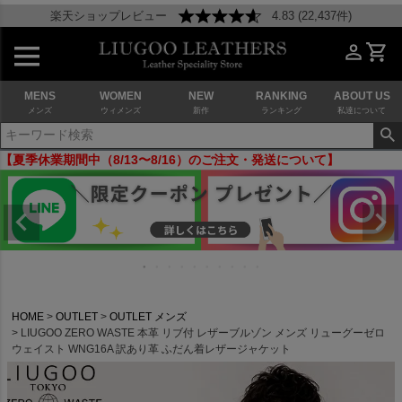
楽天ショップレビュー
4.83 (22,437件)
MENS
WOMEN
NEW
RANKING
ABOUT US
メンズ
ウィメンズ
新作
ランキング
私達について
【夏季休業期間中（8/13〜8/16）のご注文・発送について】
HOME
OUTLET
OUTLET メンズ
LIUGOO ZERO WASTE 本革 リブ付 レザーブルゾン メンズ リューグーゼロ
ウェイスト WNG16A 訳あり革 ふだん着レザージャケット