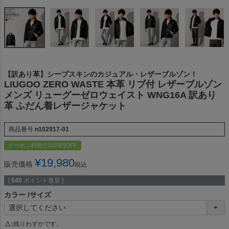
【訳あり革】シープスキンのカジュアル・レザーブルゾン！
LIUGOO ZERO WASTE 本革 リブ付 レザーブルゾン
メンズ リューグーゼロウェイスト WNG16A 訳あり
革 ふだん着レザージャケット
商品番号
n102917-01
クーポン利用で1103円OFF
¥
19,980
販売価格
税込
[
545
ポイント進呈 ]
カラー
サイズ
△
残りわずかです。