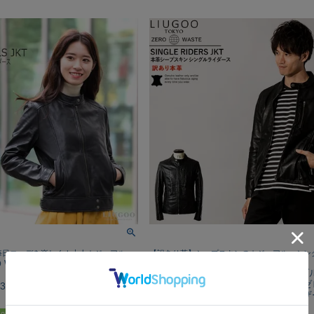
毎日コーデを楽しく！大人カジュアル
【訳あり革】シープスキンのカジュアル・シン
RO WASTE 本革 シングルライダ
ース！
LIUGOO ZERO WASTE 本革 シン
 レディース リューグーゼロウ
ースジャケット メンズ リューグー
03LA 訳あり革 ふだん着レザー
スト SRS20A 訳あり革 ふだん着レ
ット