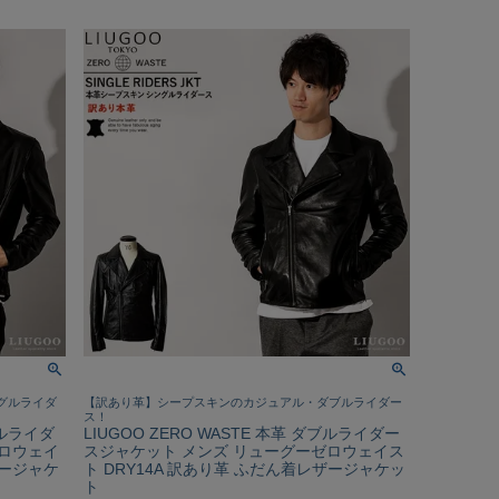
グルライダ
【訳あり革】シープスキンのカジュアル・ダブルライダー
ス！
グルライダ
LIUGOO ZERO WASTE 本革 ダブルライダー
ゼロウェイ
スジャケット メンズ リューグーゼロウェイス
ザージャケ
ト DRY14A 訳あり革 ふだん着レザージャケッ
ト