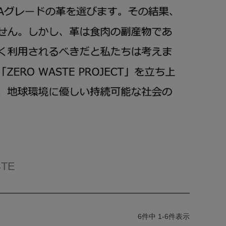
STE
6
件中
1
-
6
件表示