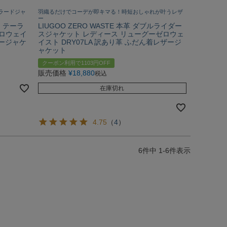
ラードジャ
羽織るだけでコーデが即キマる！時短おしゃれが叶うレザ
ー
ン テーラ
LIUGOO ZERO WASTE 本革 ダブルライダー
ゼロウェイ
スジャケット レディース リューグーゼロウェ
ザージャケ
イスト DRY07LA 訳あり革 ふだん着レザージ
ャケット
クーポン利用で1103円OFF
販売価格
¥
18,880
税込
在庫切れ
4.75
（
4
）
6
件中
1
-
6
件表示