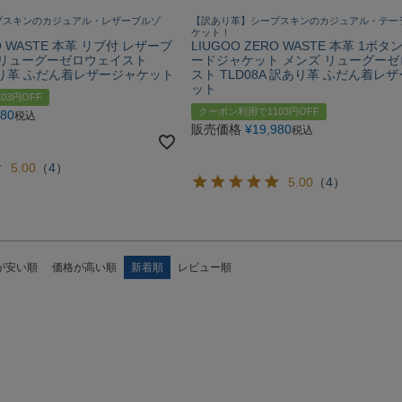
プスキンのカジュアル・レザーブルゾ
【訳あり革】シープスキンのカジュアル・テー
ケット！
RO WASTE 本革 リブ付 レザーブ
LIUGOO ZERO WASTE 本革 1ボタ
 リューグーゼロウェイスト
ードジャケット メンズ リューグー
訳あり革 ふだん着レザージャケット
スト TLD08A 訳あり革 ふだん着レ
ット
03円OFF
クーポン利用で1103円OFF
980
税込
販売価格
¥
19,980
税込
5.00
（
4
）
5.00
（
4
）
が安い順
価格が高い順
新着順
レビュー順