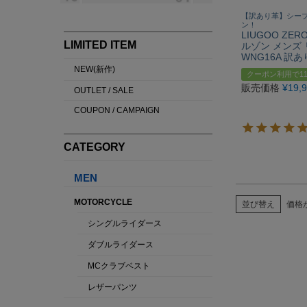
【訳あり革】シー
ン！
LIUGOO ZE
ルゾン メンズ
WNG16A 
クーポン利用で11
販売価格
¥
19,
並び替え
価格