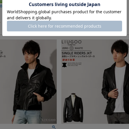
03円OFF
クーポン利用で1103円OFF
880
税込
販売価格
¥
19,980
税込
5.00
（
1
）
4.83
（
6
）