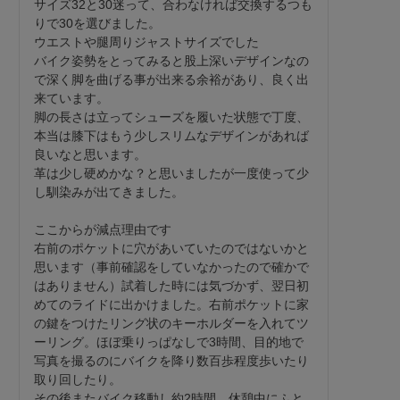
サイズ32と30迷って、合わなければ交換するつも
りで30を選びました。

ウエストや腿周りジャストサイズでした

バイク姿勢をとってみると股上深いデザインなの
で深く脚を曲げる事が出来る余裕があり、良く出
来ています。

脚の長さは立ってシューズを履いた状態で丁度、
本当は膝下はもう少しスリムなデザインがあれば
良いなと思います。

革は少し硬めかな？と思いましたが一度使って少
し馴染みが出てきました。

ここからが減点理由です

右前のポケットに穴があいていたのではないかと
思います（事前確認をしていなかったので確かで
はありません）試着した時には気づかず、翌日初
めてのライドに出かけました。右前ポケットに家
の鍵をつけたリング状のキーホルダーを入れてツ
ーリング。ほぼ乗りっぱなしで3時間、目的地で
写真を撮るのにバイクを降り数百歩程度歩いたり
取り回したり。

その後またバイク移動し約2時間、休憩中にふと