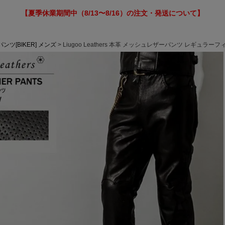
【夏季休業期間中（8/13〜8/16）の注文・発送について】
ンツ[BIKER] メンズ
Liugoo Leathers 本革 メッシュレザーパンツ レギュラー