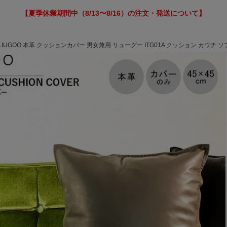
【夏季休業期間中（8/13〜8/16）の注文・発送について】
LIUGOO 本革 クッションカバー 男女兼用 リューグー ITG01A クッション カウチ ソ