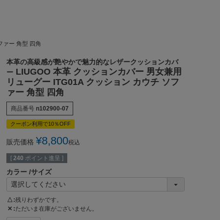
ファー 角型 四角
本革の高級感が艶やかで魅力的なレザークッションカバ
LIUGOO 本革 クッションカバー 男女兼用
ー
リューグー ITG01A クッション カウチ ソフ
ァー 角型 四角
商品番号
n102900-07
クーポン利用で10％OFF
¥
8,800
販売価格
税込
[
240
ポイント進呈 ]
カラー
サイズ
△
残りわずかです。
✕
ただいま在庫がございません。