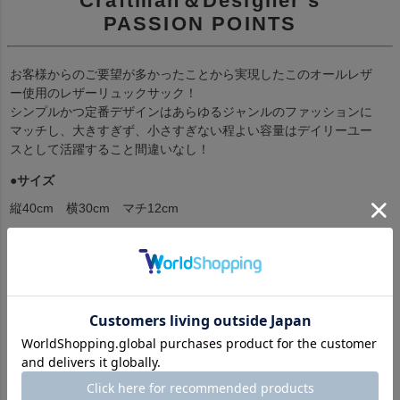
Craftman＆Designer's
PASSION POINTS
お客様からのご要望が多かったことから実現したこのオールレザ
ー使用のレザーリュックサック！
シンプルかつ定番デザインはあらゆるジャンルのファッションに
マッチし、大きすぎず、小さすぎない程よい容量はデイリーユー
スとして活躍すること間違いなし！
●サイズ
縦40cm 横30cm マチ12cm
> もっとレザーを気軽に！革ジャンの選び方・着こな
し方・お役立ち情報はこちら
ITEM SPEC
ブランド
Horn Works (ホーンワークス)