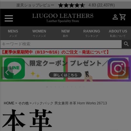
楽天ショップレビュー
4.83 (22,437件)
MENS
WOMEN
NEW
RANKING
ABOUT US
メンズ
ウィメンズ
新作
ランキング
私達について
【夏季休業期間中（8/13〜8/16）のご注文・発送について】
HOME
その他
バックパック 男女兼用 本革 Horn Works 26713