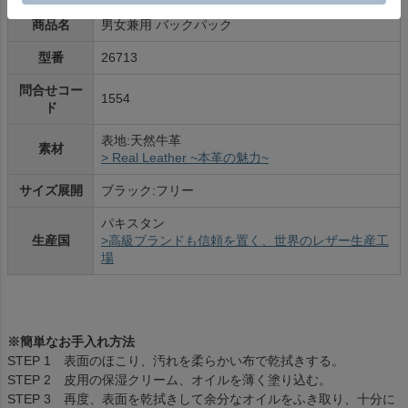
商品名
男女兼用 バックパック
型番
26713
問合せコー
1554
ド
表地:天然牛革
素材
> Real Leather ~本革の魅力~
サイズ展開
ブラック:フリー
パキスタン
生産国
>高級ブランドも信頼を置く、世界のレザー生産工
場
※簡単なお手入れ方法
STEP 1 表面のほこり、汚れを柔らかい布で乾拭きする。
STEP 2 皮用の保湿クリーム、オイルを薄く塗り込む。
STEP 3 再度、表面を乾拭きして余分なオイルをふき取り、十分に