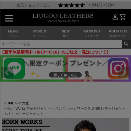
楽天ショップレビュー
4.83 (22,437件)
MENS
WOMEN
NEW
RANKING
ABOUT US
メンズ
ウィメンズ
新作
ランキング
私達について
【夏季休業期間中（8/13〜8/16）のご注文・発送について】
HOME
その他
Horn Works 本革 Pジャケット メンズ ホーンワークス 3488 レザージャケッ
ト/ミリタリージャケット