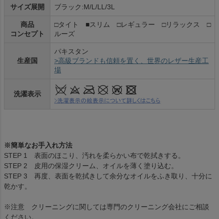
サイズ展開
ブラック:M/L/LL/3L
商品
□タイト ■スリム □レギュラー □リラックス □
コンセプト
ルーズ
パキスタン
生産国
>高級ブランドも信頼を置く、世界のレザー生産工
場
洗濯表示
※簡単なお手入れ方法
STEP 1 表面のほこり、汚れを柔らかい布で乾拭きする。
STEP 2 皮用の保湿クリーム、オイルを薄く塗り込む。
STEP 3 再度、表面を乾拭きして余分なオイルをふき取り、十分に
乾かす。
※注意 クリーニングに関しては専門のクリーニング会社にご相談
ください。