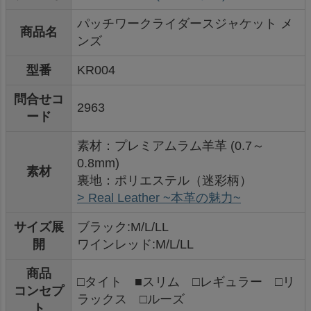
パッチワークライダースジャケット メ
商品名
ンズ
型番
KR004
問合せコ
2963
ード
素材：プレミアムラム羊革 (0.7～
0.8mm)
素材
裏地：ポリエステル（迷彩柄）
> Real Leather ~本革の魅力~
サイズ展
ブラック:M/L/LL
開
ワインレッド:M/L/LL
商品
□タイト ■スリム □レギュラー □リ
コンセプ
ラックス □ルーズ
ト