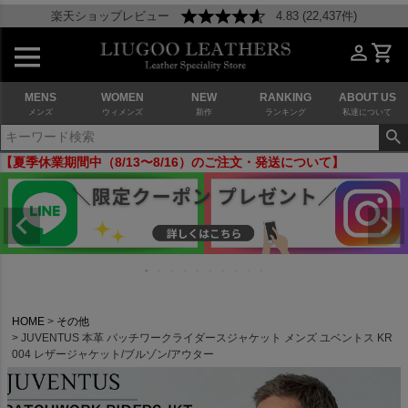
楽天ショップレビュー
4.83 (22,437件)
MENS
WOMEN
NEW
RANKING
ABOUT US
メンズ
ウィメンズ
新作
ランキング
私達について
【夏季休業期間中（8/13〜8/16）のご注文・発送について】
HOME
その他
JUVENTUS 本革 パッチワークライダースジャケット メンズ ユベントス KR
004 レザージャケット/ブルゾン/アウター