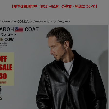
【夏季休業期間中（8/13〜8/16）の注文・発送について】
ズ アジテーター COT21A レザージャケット/レザーコート