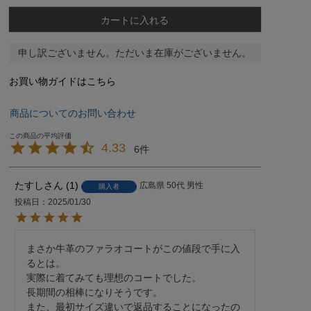
カートに入れる
申し訳ございません。ただいま在庫がございません。
お買い物ガイドはこちら
商品についてのお問い合わせ
4.33
6
たすし
1
広島県
50代
男性
購入者
投稿日
2025/01/30
まさか牛革のファラオコートがこの値段で手に入
るとは。

実際に着てみても理想のコートでした。

長期間の相棒になりそうです。

また、最初サイズ違いで返品することになったの