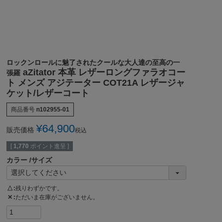
ロックンロールに魅了されたクールな大人達の至高の一
aZitator 本革 レザーロングファラオコー
張羅
ト メンズ アジテーター COT21A レザージャ
ケット/レザーコート
商品番号
n102955-01
¥
64,900
販売価格
税込
[
1,770
ポイント進呈 ]
カラー
サイズ
△
残りわずかです。
✕
ただいま在庫がございません。