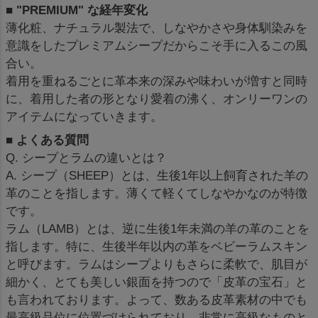
■ "PREMIUM" な経年変化
薄化粧、ナチュラル製法で、しなやかさや身体馴染みを
意識をしたプレミアムシープだからこそ手に入るこの風
合い。
着用を重ねるごとに革本来の深みや味わいが増すと同時
に、着用した者の形となり愛着の沸く、オンリーワンの
アイテムになっていきます。
■ よくある質問
Q. シープとラムの違いとは？
A. シープ（SHEEP）とは、生後1年以上飼育された羊の
革のことを指します。薄くて軽くてしなやかなのが特徴
です。
ラム（LAMB）とは、逆に生後1年未満の羊の革のことを
指します。特に、生後半年以内の革をベビーラムスキン
と呼びます。ラムはシープよりもさらに柔軟で、肌目が
細かく、とても美しい銀面を持つので「皮革の宝石」と
も言われております。よって、数ある皮革素材の中でも
最高級品位に位置づけられており、非常に高級なものと