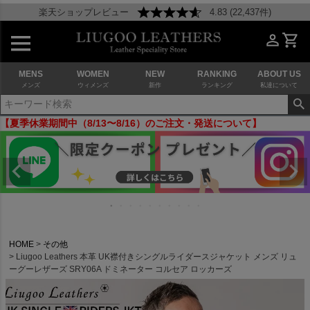
楽天ショップレビュー
4.83 (22,437件)
MENS
WOMEN
NEW
RANKING
ABOUT US
メンズ
ウィメンズ
新作
ランキング
私達について
【夏季休業期間中（8/13〜8/16）のご注文・発送について】
HOME
その他
Liugoo Leathers 本革 UK襟付きシングルライダースジャケット メンズ リュ
ーグーレザーズ SRY06A ドミネーター コルセア ロッカーズ