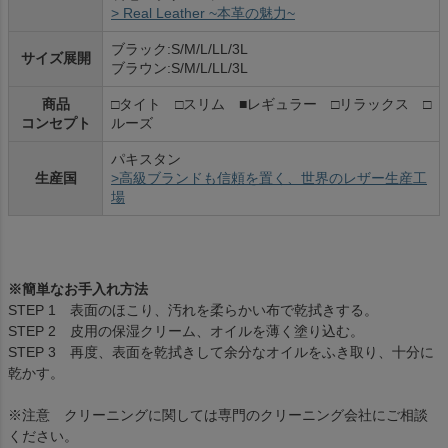
> Real Leather ~本革の魅力~
ブラック:S/M/L/LL/3L
サイズ展開
ブラウン:S/M/L/LL/3L
商品
□タイト □スリム ■レギュラー □リラックス □
コンセプト
ルーズ
パキスタン
生産国
>高級ブランドも信頼を置く、世界のレザー生産工
場
※簡単なお手入れ方法
STEP 1 表面のほこり、汚れを柔らかい布で乾拭きする。
STEP 2 皮用の保湿クリーム、オイルを薄く塗り込む。
STEP 3 再度、表面を乾拭きして余分なオイルをふき取り、十分に
乾かす。
※注意 クリーニングに関しては専門のクリーニング会社にご相談
ください。