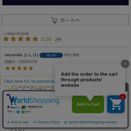
5.00
2
necosuke
1
50代
男性
購入者
投稿日
2025/01/18
ラムレザーがしんなり柔らかくて、とても良いです。

リューグーさんはリーズナブルなので普段着使いができて、
革で長く着られるため購入しました。

過去購入したラムレザーのテーラードを今でも着ているの
で、同じ革のジャケットを今回購入した次第です。

個人的にはシープスキンよりラムスキンの方が好みで、過去
シープスキンテーラードも購入したのですが、結局今では着
てません。
