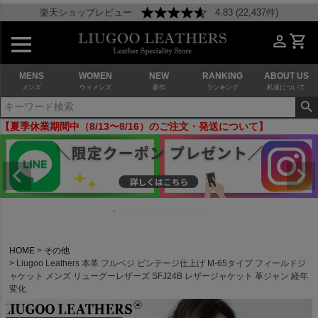
楽天ショップレビュー
4.83 (22,437件)
MENS
WOMEN
NEW
RANKING
ABOUT US
メンズ
ウィメンズ
新作
ランキング
私達について
【夏季休業期間中（8/13〜8/16）のご注文・発送について】
HOME
その他
Liugoo Leathers 本革 フルベジ ビンテージ仕上げ M-65タイプ フィールドジ
ャケット メンズ リューグーレザーズ SFJ24B レザージャケット 革ジャン 経年
変化