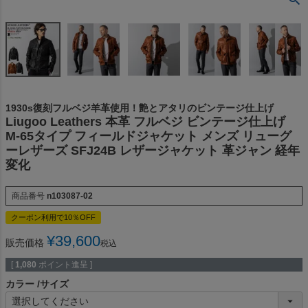
1930s復刻フルベジ羊革使用！艶とアタリのビンテージ仕上げ
Liugoo Leathers 本革 フルベジ ビンテージ仕上げ
M-65タイプ フィールドジャケット メンズ リューグ
ーレザーズ SFJ24B レザージャケット 革ジャン 経年
変化
商品番号
n103087-02
クーポン利用で10％OFF
¥
39,600
販売価格
税込
[
1,080
ポイント進呈 ]
カラー
サイズ