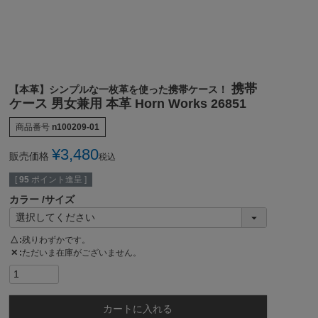
携帯
【本革】シンプルな一枚革を使った携帯ケース！
ケース 男女兼用 本革 Horn Works 26851
商品番号
n100209-01
¥
3,480
販売価格
税込
[
95
ポイント進呈 ]
カラー
サイズ
△
残りわずかです。
✕
ただいま在庫がございません。
カートに入れる