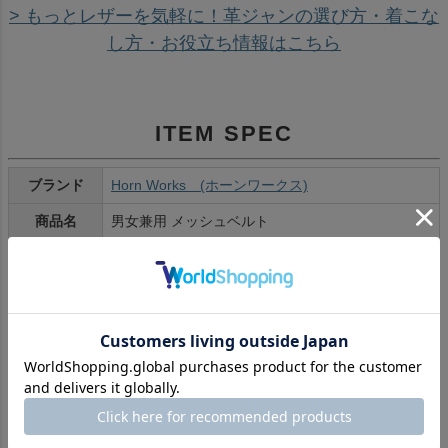
> もっとレザーを気軽に！革ジャンの選び方・着こな
し方・お役立ち情報はこちら
ITEM SPEC
ブランド
Horn Works (ホーンワークス)
商品名
男女兼用 メッシュベルト
型番
14263
問合せコー
193
ド
素材:天然牛革
素材
> Real Leather ~本革の魅力~
ブラック:30
ブラウン:30
サイズ展開
クリーム:30