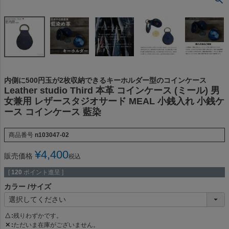
内側に500円玉が2枚収納できるキーホルダー型のコインケース
Leather studio Third 本革 コインケース (ミール) 男
女兼用 レザースタジオサード MEAL 小銭入れ 小銭ケ
ース コインケース 藍染
商品番号
n103047-02
¥
4,400
販売価格
税込
[
120
ポイント進呈 ]
カラー
サイズ
△
残りわずかです。
✕
ただいま在庫がございません。