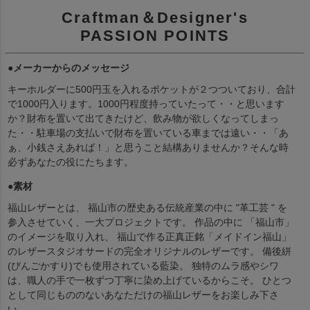
Craftman＆Designer's
PASSION POINTS
●メーカーからのメッセージ
キーホルダーに500円玉を入れるポケットが２つついており、合計
で1000円入ります。1000円程度持っていたって・・と思います
か？財布を置いて出てきたけど、飲み物が欲しくなってしまっ
た・・駐車場の支払いで財布を置いている車までは遠い・・「あ
ぁ、小銭さえあれば！」と思うこと結構ありませんか？そんな時
必ずあなたの役にたちます。
●素材
福山レザーとは、 福山市の歴史ある伝統産業の中に "革工芸 " を
参入させていく、一大プロジェクトです。 作品の中に 「福山市」
のイメージを取り入れ、 福山で作る正真正銘「メイドイン福山」
のレザースタジオサードの完全オリジナルのレザーです。 備後絣
(びんごかすり)でも使用されている藍染。 独特のムラ感やシワ
は、職人の手で一枚ずつ丁寧に染め上げているからこそ。 ひとつ
として同じもののないあなただけの福山レザーをお楽しみ下さ
い。