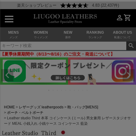
楽天ショップレビュー
4.83 (22,437件)
MENS
WOMEN
NEW
RANKING
ABOUT US
メンズ
ウィメンズ
新作
ランキング
私達について
【夏季休業期間中（8/13〜8/16）のご注文・発送について】
HOME
レザーグッズ leathergoods
鞄・バッグ[MENS]
ポーチ・ベルトポーチ
Leather studio Third 本革 コインケース (ミール) 男女兼用 レザースタジオサ
ード MEAL 小銭入れ 小銭ケース コインケース 藍染