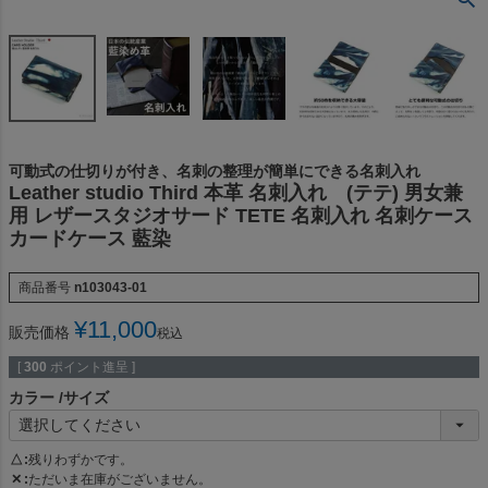
可動式の仕切りが付き、名刺の整理が簡単にできる名刺入れ
Leather studio Third 本革 名刺入れ (テテ) 男女兼
用 レザースタジオサード TETE 名刺入れ 名刺ケース
カードケース 藍染
商品番号
n103043-01
¥
11,000
販売価格
税込
[
300
ポイント進呈 ]
カラー
サイズ
△
残りわずかです。
✕
ただいま在庫がございません。