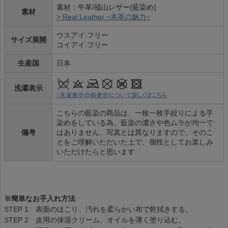
素材：牛革/福山レザー(藍染め)
素材
> Real Leather ~本革の魅力~
ウスアイ:フリー
サイズ展開
コイアイ:フリー
生産国
日本
洗濯表示
こちらの藍染の商品は、一枚一枚手絞りによる手
染めをしている為、藍染の濃さや色ムラが均一で
備考
はありません。写真とは異なりますので、そのこ
とをご理解いただいた上で、個性としてお楽しみ
いただけたらと思います
※簡単なお手入れ方法
STEP 1 表面のほこり、汚れを柔らかい布で乾拭きする。
STEP 2 皮用の保湿クリーム、オイルを薄く塗り込む。