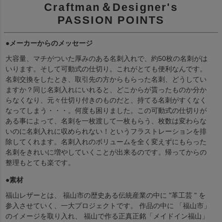
Craftman＆Designer's
PASSION POINTS
●メーカーからのメッセージ
大容量、マチがついた厚みのある名刺入れで、約50枚の名刺がは
いります。そして可動式の仕切り。これがとても便利なんです。
名刺交換をしたとき、取引先の方からもらった名刺、どうしてい
ますか？同じ名刺入れにいれると、どこからが貰ったものか分か
らなくなり、元々仕切り付きのものだと、持てる名刺がすくなく
なってしまう・・・。何度も困りました。この可動式の仕切りが
ある事によって、名刺を一枚渡して一枚もらう、枚数は変わらな
いのに名刺入れに収められない！というフラストレーションを排
除してくれます。名刺入れのボリュームを全く変えずにもらった
名刺をきれいに増やしていくことが出来るのです。帰ってからの
整理もとても楽です。
●素材
福山レザーとは、 福山市の歴史ある伝統産業の中に "革工芸 " を
参入させていく、一大プロジェクトです。 作品の中に 「福山市」
のイメージを取り入れ、 福山で作る正真正銘「メイドイン福山」