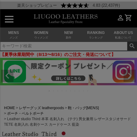
楽天ショップレビュー
4.83 (22,437件)
MENS
WOMEN
NEW
RANKING
ABOUT US
メンズ
ウィメンズ
新作
ランキング
私達について
【夏季休業期間中（8/13〜8/16）のご注文・発送について】
HOME
レザーグッズ leathergoods
鞄・バッグ[MENS]
ポーチ・ベルトポーチ
Leather studio Third 本革 名刺入れ (テテ) 男女兼用 レザースタジオサード
TETE 名刺入れ 名刺ケース カードケース 藍染