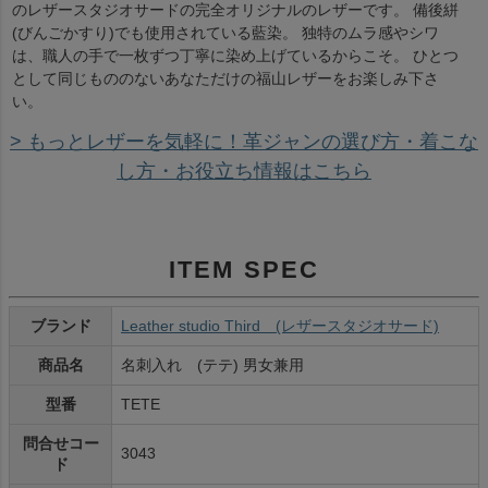
のレザースタジオサードの完全オリジナルのレザーです。 備後絣
(びんごかすり)でも使用されている藍染。 独特のムラ感やシワ
は、職人の手で一枚ずつ丁寧に染め上げているからこそ。 ひとつ
として同じもののないあなただけの福山レザーをお楽しみ下さ
い。
> もっとレザーを気軽に！革ジャンの選び方・着こな
し方・お役立ち情報はこちら
ITEM SPEC
ブランド
Leather studio Third (レザースタジオサード)
商品名
名刺入れ (テテ) 男女兼用
型番
TETE
問合せコー
3043
ド