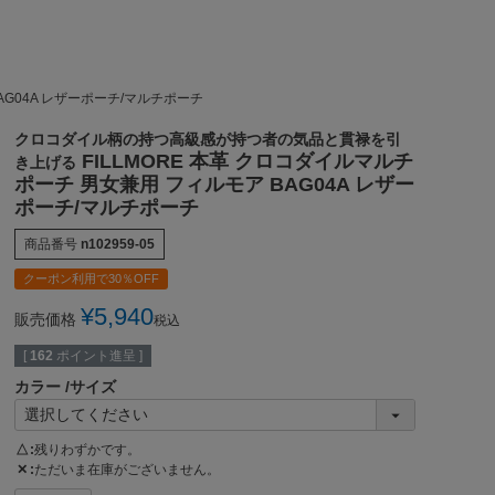
AG04A レザーポーチ/マルチポーチ
クロコダイル柄の持つ高級感が持つ者の気品と貫禄を引
FILLMORE 本革 クロコダイルマルチ
き上げる
ポーチ 男女兼用 フィルモア BAG04A レザー
ポーチ/マルチポーチ
商品番号
n102959-05
クーポン利用で30％OFF
¥
5,940
販売価格
税込
[
162
ポイント進呈 ]
カラー
サイズ
△
残りわずかです。
✕
ただいま在庫がございません。