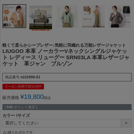
軽くて柔らかシープレザー♪気軽に羽織れる万能レザージャケット
LIUGOO 本革 ノーカラーVネックシングルジャケッ
ト レディース リューグー SRN03LA 本革レザージャ
ケット 革ジャン ブルゾン
商品番号
n102999-01
クーポン利用で50％OFF
¥
19,800
販売価格
税込
[
540
ポイント進呈 ]
カラー
サイズ
△
残りわずかです。