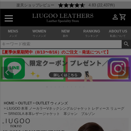
楽天ショップレビュー
4.83 (22,437件)
MENS
WOMEN
NEW
RANKING
ABOUT US
メンズ
ウィメンズ
新作
ランキング
私達について
【夏季休業期間中（8/13〜8/16）のご注文・発送について】
HOME
OUTLET
OUTLET ウィメンズ
LIUGOO 本革 ノーカラーVネックシングルジャケット レディース リューグ
ー SRN03LA 本革レザージャケット 革ジャン ブルゾン