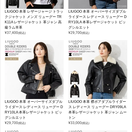
LIUGOO 本革 レザージャージ トラッ
LIUGOO 本革 オーバーサイズダブル
クジャケット メンズ リューグー TR
ライダース レディース リューグー D
K11A レザージャケット 革ジャン 高
RY10LA 本革レザージャケット ビッ
級ラム羊革
グシルエット
¥
37,400
¥
29,700
(税込)
(税込)
LIUGOO 本革 オーバーサイズダブル
LIUGOO 本革 襟ボアダブルライダー
ライダース レディース リューグー D
ス レディース リューグー DRY09LA
RY10LA 本革レザージャケット ビッ
本革レザージャケット 革ジャン ムー
グシルエット
トン
¥
29,700
¥
33,000
(税込)
(税込)