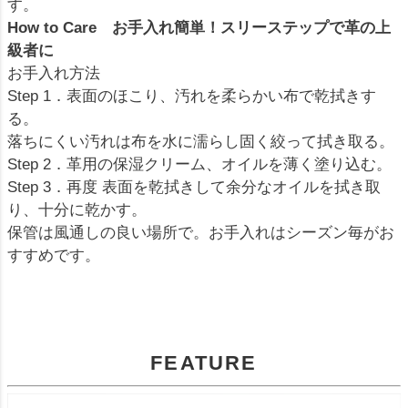
す。
How to Care お手入れ簡単！スリーステップで革の上
級者に
お手入れ方法
Step 1．表面のほこり、汚れを柔らかい布で乾拭きす
る。
落ちにくい汚れは布を水に濡らし固く絞って拭き取る。
Step 2．革用の保湿クリーム、オイルを薄く塗り込む。
Step 3．再度 表面を乾拭きして余分なオイルを拭き取
り、十分に乾かす。
保管は風通しの良い場所で。お手入れはシーズン毎がお
すすめです。
FEATURE