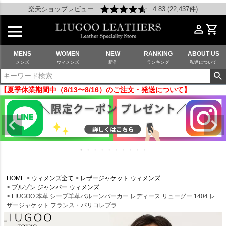
楽天ショップレビュー
4.83 (22,437件)
MENS
WOMEN
NEW
RANKING
ABOUT US
メンズ
ウィメンズ
新作
ランキング
私達について
【夏季休業期間中（8/13〜8/16）のご注文・発送について】
HOME
ウィメンズ全て
レザージャケット ウィメンズ
ブルゾン ジャンパー ウィメンズ
LIUGOO 本革 シープ羊革バルーンパーカー レディース リューグー 1404 レ
ザージャケット フランス・パリコレブラ