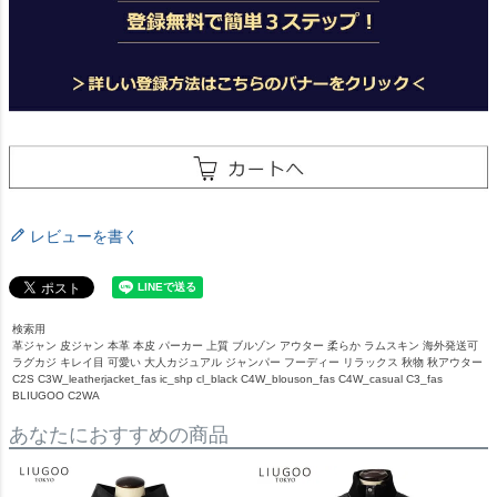
レビューを書く
検索用
革ジャン 皮ジャン 本革 本皮 パーカー 上質 ブルゾン アウター 柔らか ラムスキン 海外発送可
ラグカジ キレイ目 可愛い 大人カジュアル ジャンパー フーディー リラックス 秋物 秋アウター
C2S C3W_leatherjacket_fas ic_shp cl_black C4W_blouson_fas C4W_casual C3_fas
BLIUGOO C2WA
あなたにおすすめの商品