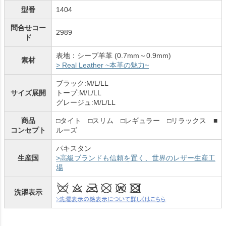
型番
1404
問合せコー
2989
ド
表地：シープ羊革 (0.7mm～0.9mm)
素材
> Real Leather ~本革の魅力~
ブラック:M/L/LL
サイズ展開
トープ:M/L/LL
グレージュ:M/L/LL
商品
□タイト □スリム □レギュラー □リラックス ■
コンセプト
ルーズ
パキスタン
生産国
>高級ブランドも信頼を置く、世界のレザー生産工
場
洗濯表示