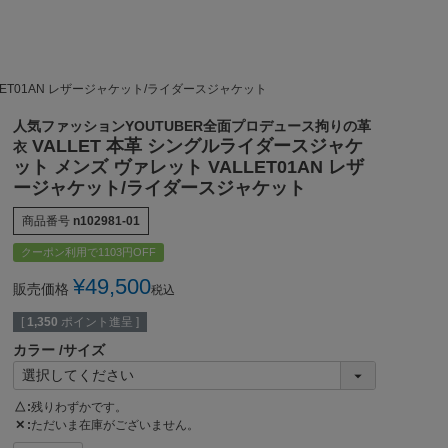
LET01AN レザージャケット/ライダースジャケット
人気ファッションYOUTUBER全面プロデュース拘りの革
VALLET 本革 シングルライダースジャケ
衣
ット メンズ ヴァレット VALLET01AN レザ
ージャケット/ライダースジャケット
商品番号
n102981-01
クーポン利用で1103円OFF
¥
49,500
販売価格
税込
[
1,350
ポイント進呈 ]
カラー
サイズ
△
残りわずかです。
✕
ただいま在庫がございません。