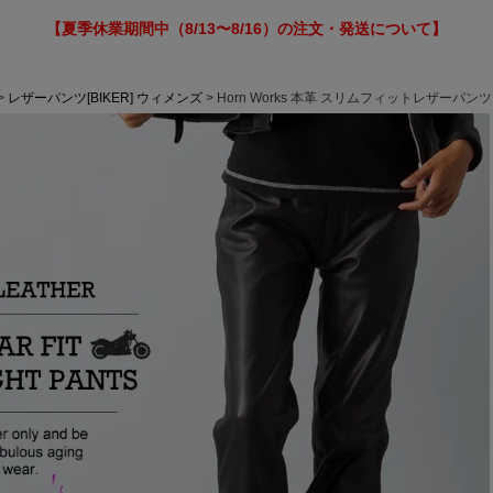
【夏季休業期間中（8/13〜8/16）の注文・発送について】
レザーパンツ[BIKER] ウィメンズ
Horn Works 本革 スリムフィットレザーパン