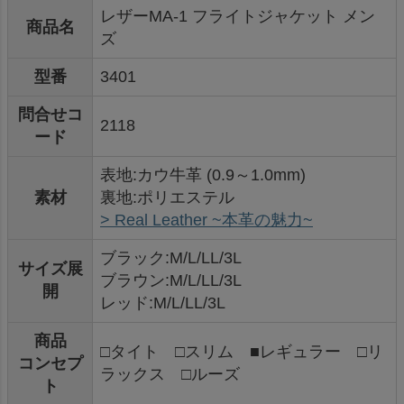
レザーMA-1 フライトジャケット メン
商品名
ズ
型番
3401
問合せコ
2118
ード
表地:カウ牛革 (0.9～1.0mm)
素材
裏地:ポリエステル
> Real Leather ~本革の魅力~
ブラック:M/L/LL/3L
サイズ展
ブラウン:M/L/LL/3L
開
レッド:M/L/LL/3L
商品
□タイト □スリム ■レギュラー □リ
コンセプ
ラックス □ルーズ
ト