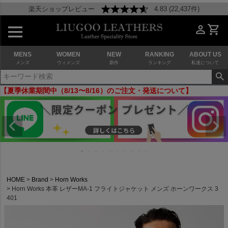
楽天ショップレビュー
4.83 (22,437件)
MENS
WOMEN
NEW
RANKING
ABOUT US
メンズ
ウィメンズ
新作
ランキング
私達について
【夏季休業期間中（8/13〜8/16）のご注文・発送について】
HOME
Brand
Horn Works
Horn Works 本革 レザーMA-1 フライトジャケット メンズ ホーンワークス 3
401