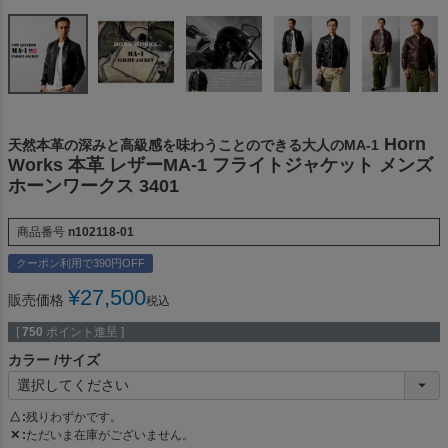
Horn
天然本革の深みと高級感を味わうことのできる大人のMA-1
Works 本革 レザーMA-1 フライトジャケット メンズ
ホーンワークス 3401
商品番号
n102118-01
クーポン利用で390円OFF
¥
27,500
販売価格
税込
[
750
ポイント進呈 ]
カラー
サイズ
△
残りわずかです。
✕
ただいま在庫がございません。