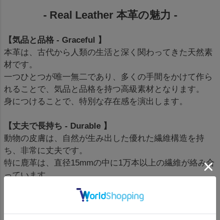
- Real Leather 本革の魅力 -
【気品と品格 - Graceful 】
本革は、古代から人類の生活と深く関わってきた天然素
材です。
一つひとつが唯一無二であり、多くの手間をかけて作ら
れることで、気品と品格を持つ高級素材となります。
身につけることで、特別な存在感を演出します。
【丈夫で長持ち - Durable 】
動物の皮膚は、自然が生み出した優れた繊維構造を持
ち、非常に丈夫です。
特に鹿革は、直径15mmの中に1万本以上の繊維が絡み合
っています。
良質な革は、適切な製造とオイルの浸透により、簡単な
お手入れで長く使用できます。