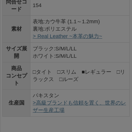
問合せコ
154
ード
表地:カウ牛革 (1.1～1.2mm)
素材
裏地:ポリエステル
> Real Leather ~本革の魅力~
サイズ展
ブラック:S/M/L/LL
開
ホワイト:S/M/L/LL
商品
□タイト □スリム ■レギュラー □リ
コンセプ
ラックス □ルーズ
ト
パキスタン
生産国
>高級ブランドも信頼を置く、世界のレ
ザー生産工場