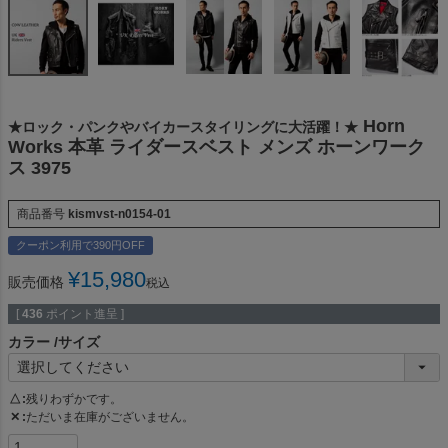
Horn
★ロック・パンクやバイカースタイリングに大活躍！★
Works 本革 ライダースベスト メンズ ホーンワーク
ス 3975
商品番号
kismvst-n0154-01
クーポン利用で390円OFF
¥
15,980
販売価格
税込
[
436
ポイント進呈 ]
カラー
サイズ
△
残りわずかです。
✕
ただいま在庫がございません。