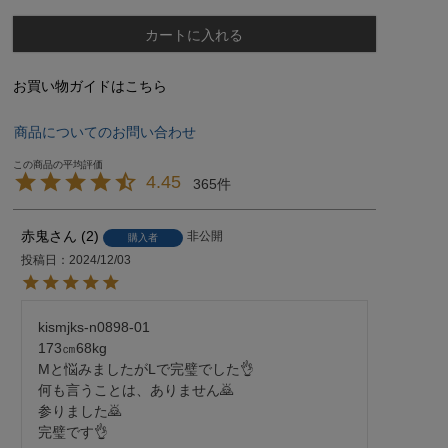
カートに入れる
お買い物ガイドはこちら
商品についてのお問い合わせ
4.45
365
赤鬼
2
非公開
購入者
投稿日
2024/12/03
kismjks-n0898-01

173㎝68kg

Mと悩みましたがLで完璧でした👌

何も言うことは、ありません🙇

参りました🙇

完璧です👌