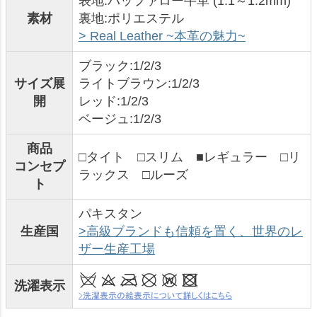
表地:バッファロー牛革 (1.1～1.2mm)
素材
裏地:ポリエステル
> Real Leather ~本革の魅力~
ブラック:1/2/3
サイズ展
ライトブラウン:1/2/3
開
レッド:1/2/3
ベージュ:1/2/3
商品
□タイト □スリム ■レギュラー □リ
コンセプ
ラックス □ルーズ
ト
パキスタン
生産国
>高級ブランドも信頼を置く、世界のレ
ザー生産工場
洗濯表示