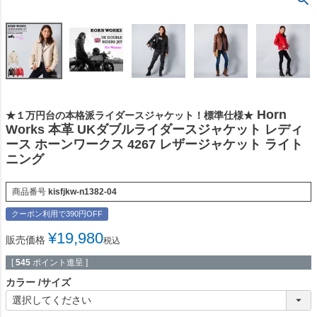
Horn
★１万円台の本格派ライダースジャケット！標準仕様★
Works 本革 UKダブルライダースジャケット レディ
ース ホーンワークス 4267 レザージャケット ライト
ニング
商品番号
kisfjkw-n1382-04
クーポン利用で390円OFF
¥
19,980
販売価格
税込
[
545
ポイント進呈 ]
カラー
サイズ