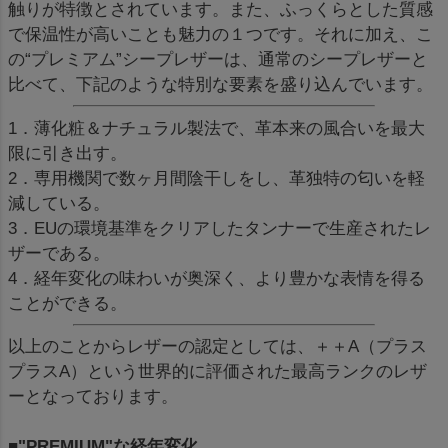
触りが特徴とされています。また、ふっくらとした質感
で保温性が高いことも魅力の１つです。それに加え、こ
の“プレミアム”シープレザーは、通常のシープレザーと
比べて、下記のような特別な要素を盛り込んでいます。
1．薄化粧＆ナチュラル製法で、革本来の風合いを最大
限に引き出す。
2．専用機関で数ヶ月間陰干しをし、革独特の匂いを軽
減している。
3．EUの環境基準をクリアしたタンナーで生産されたレ
ザーである。
4．経年変化の味わいが奥深く、より豊かな表情を得る
ことができる。
以上のことからレザーの認定としては、＋＋A（プラス
プラスA）という世界的に評価された最高ランクのレザ
ーとなっております。
■"PREMIUM"な経年変化